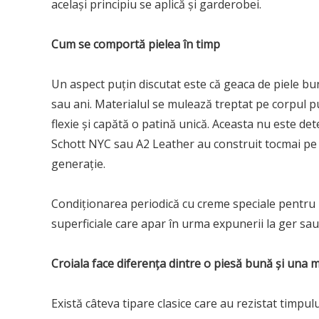
același principiu se aplică și garderobei.
Cum se comportă pielea în timp
Un aspect puțin discutat este că geaca de piele bun
sau ani. Materialul se mulează treptat pe corpul pu
flexie și capătă o patină unică. Aceasta nu este d
Schott NYC sau A2 Leather au construit tocmai pe 
generație.
Condiționarea periodică cu creme speciale pentru p
superficiale care apar în urma expunerii la ger sau
Croiala face diferența dintre o piesă bună și una
Există câteva tipare clasice care au rezistat timpul