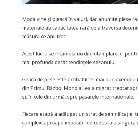
Moda vine și pleacă în valuri, dar anumite piese r
materiale au capacitatea rară de a traversa decenii
măsură ce anii trec.
Acest lucru se întâmplă nu din întâmplare, ci pent
mai profundă decât tendințele sezonului.
Geaca de piele este probabil cel mai bun exemplu în 
din Primul Război Mondial, ea a migrat treptat spre
și, în cele din urmă, spre pasarele internaționale.
Fiecare etapă a adăugat un strat de semnificație,
complex, aproape imposibil de redus la o singură d