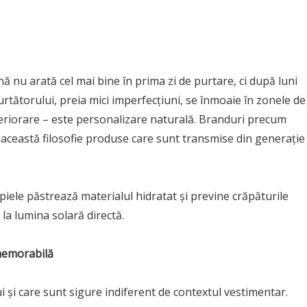
ă nu arată cel mai bine în prima zi de purtare, ci după luni
rtătorului, preia mici imperfecțiuni, se înmoaie în zonele de
eteriorare – este personalizare naturală. Branduri precum
această filosofie produse care sunt transmise din generație 
iele păstrează materialul hidratat și previne crăpăturile
 la lumina solară directă.
 memorabilă
ui și care sunt sigure indiferent de contextul vestimentar.