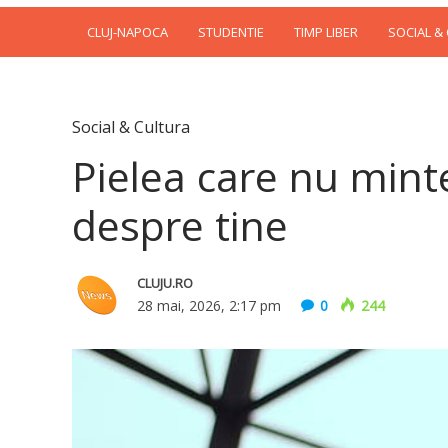
CLUJ-NAPOCA
STUDENTIE
TIMP LIBER
SOCIAL &
Social & Cultura
Pielea care nu mint
despre tine
CLUJU.RO
28 mai, 2026, 2:17 pm
0
244