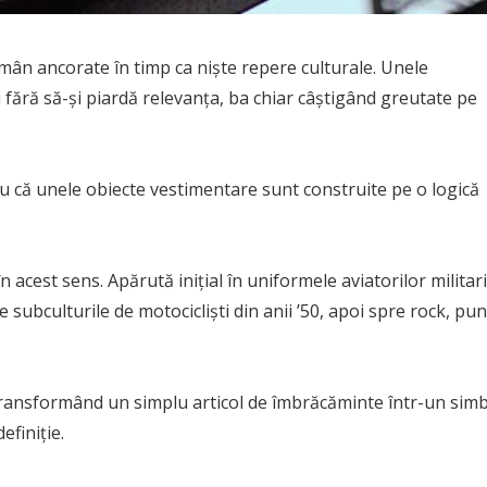
ămân ancorate în timp ca niște repere culturale. Unele
 fără să-și piardă relevanța, ba chiar câștigând greutate pe
ru că unele obiecte vestimentare sunt construite pe o logică
acest sens. Apărută inițial în uniformele aviatorilor militari
 subculturile de motocicliști din anii ’50, apoi spre rock, pu
 transformând un simplu articol de îmbrăcăminte într-un sim
efiniție.