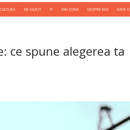
 CULTURA
DE VAZUT
IT
DIN ZONA
DESPRE NOI
DATE 
e: ce spune alegerea ta