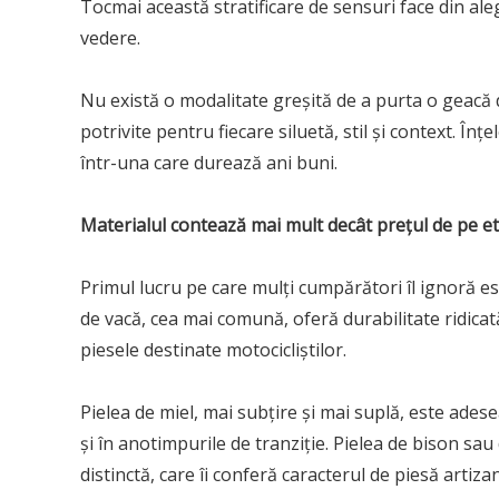
Tocmai această stratificare de sensuri face din al
vedere.
Nu există o modalitate greșită de a purta o geacă d
potrivite pentru fiecare siluetă, stil și context. Î
într-una care durează ani buni.
Materialul contează mai mult decât prețul de pe et
Primul lucru pe care mulți cumpărători îl ignoră est
de vacă, cea mai comună, oferă durabilitate ridicat
piesele destinate motocicliștilor.
Pielea de miel, mai subțire și mai suplă, este ade
și în anotimpurile de tranziție. Pielea de bison sau
distinctă, care îi conferă caracterul de piesă artizan