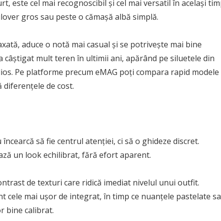
t, este cel mai recognoscibil și cel mai versatil în același ti
lover gros sau peste o cămașă albă simplă.
laxată, aduce o notă mai casual și se potrivește mai bine
 câștigat mult teren în ultimii ani, apărând pe siluetele din
tudios. Pe platforme precum eMAG poți compara rapid modele 
ă diferențele de cost.
încearcă să fie centrul atenției, ci să o ghideze discret.
ă un look echilibrat, fără efort aparent.
trast de texturi care ridică imediat nivelul unui outfit.
t cele mai ușor de integrat, în timp ce nuanțele pastelate s
r bine calibrat.