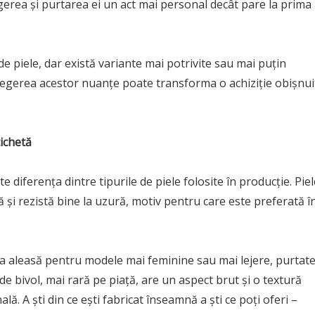
egerea și purtarea ei un act mai personal decât pare la prima
e piele, dar există variante mai potrivite sau mai puțin
nțelegerea acestor nuanțe poate transforma o achiziție obișnui
ichetă
e diferența dintre tipurile de piele folosite în producție. Pie
ă și rezistă bine la uzură, motiv pentru care este preferată î
sea aleasă pentru modele mai feminine sau mai lejere, purtat
 de bivol, mai rară pe piață, are un aspect brut și o textură
ală. A ști din ce ești fabricat înseamnă a ști ce poți oferi –