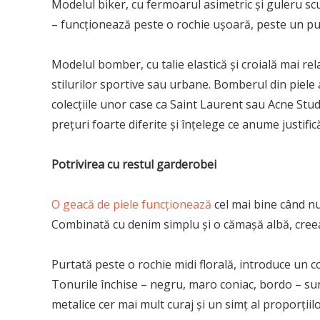
Modelul biker, cu fermoarul asimetric și guleru scur
– funcționează peste o rochie ușoară, peste un pu
Modelul bomber, cu talie elastică și croială mai re
stilurilor sportive sau urbane. Bomberul din piele a
colecțiile unor case ca Saint Laurent sau Acne S
prețuri foarte diferite și înțelege ce anume justific
Potrivirea cu restul garderobei
O geacă de piele funcționează
cel mai bine când nu 
Combinată cu denim simplu și o cămașă albă, creeaz
Purtată peste o rochie midi florală, introduce un con
Tonurile închise – negru, maro coniac, bordo – sun
metalice cer mai mult curaj și un simț al proporțiilo