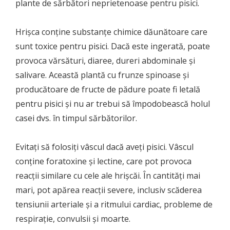
plante de sărbători neprietenoase pentru pisici.
Hrișca conține substanțe chimice dăunătoare care
sunt toxice pentru pisici. Dacă este ingerată, poate
provoca vărsături, diaree, dureri abdominale și
salivare. Această plantă cu frunze spinoase și
producătoare de fructe de pădure poate fi letală
pentru pisici și nu ar trebui să împodobească holul
casei dvs. în timpul sărbătorilor.
Evitați să folosiți vâscul dacă aveți pisici. Vâscul
conține foratoxine și lectine, care pot provoca
reacții similare cu cele ale hrișcăi. În cantități mai
mari, pot apărea reacții severe, inclusiv scăderea
tensiunii arteriale și a ritmului cardiac, probleme de
respirație, convulsii și moarte.