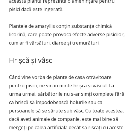
această plantă reprezintă o amenințare pentru
pisici dacă este ingerată.
Plantele de amaryllis conțin substanța chimică
licorină, care poate provoca efecte adverse pisicilor,
cum ar fi vărsături, diaree și tremurături.
Hrișcă și vâsc
Când vine vorba de plante de casă otrăvitoare
pentru pisici, ne vin în minte hrișca și vâscul. La
urma urmei, sărbătorile nu s-ar simți complete fără
ca hriscă să împodobească holurile sau ca
persoanele să se sărute sub vâsc. Cu toate acestea,
dacă aveți animale de companie, este mai bine să
mergeți pe calea artificială decât să riscați cu aceste