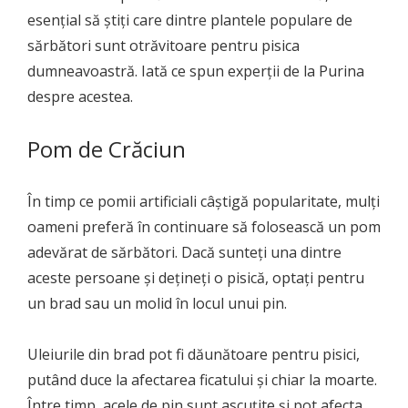
esențial să știți care dintre plantele populare de
sărbători sunt otrăvitoare pentru pisica
dumneavoastră. Iată ce spun experții de la Purina
despre acestea.
Pom de Crăciun
În timp ce pomii artificiali câștigă popularitate, mulți
oameni preferă în continuare să folosească un pom
adevărat de sărbători. Dacă sunteți una dintre
aceste persoane și dețineți o pisică, optați pentru
un brad sau un molid în locul unui pin.
Uleiurile din brad pot fi dăunătoare pentru pisici,
putând duce la afectarea ficatului și chiar la moarte.
Între timp, acele de pin sunt ascuțite și pot afecta