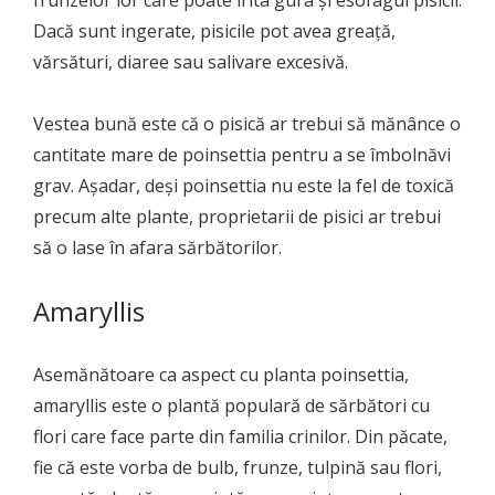
frunzelor lor care poate irita gura și esofagul pisicii.
Dacă sunt ingerate, pisicile pot avea greață,
vărsături, diaree sau salivare excesivă.
Vestea bună este că o pisică ar trebui să mănânce o
cantitate mare de poinsettia pentru a se îmbolnăvi
grav. Așadar, deși poinsettia nu este la fel de toxică
precum alte plante, proprietarii de pisici ar trebui
să o lase în afara sărbătorilor.
Amaryllis
Asemănătoare ca aspect cu planta poinsettia,
amaryllis este o plantă populară de sărbători cu
flori care face parte din familia crinilor. Din păcate,
fie că este vorba de bulb, frunze, tulpină sau flori,