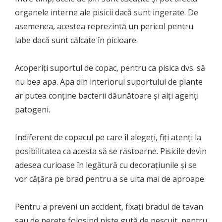
organele interne ale pisicii dacă sunt ingerate. De
asemenea, acestea reprezintă un pericol pentru
labe dacă sunt călcate în picioare.
Acoperiți suportul de copac, pentru ca pisica dvs. să
nu bea apa. Apa din interiorul suportului de plante
ar putea conține bacterii dăunătoare și alți agenți
patogeni.
Indiferent de copacul pe care îl alegeți, fiți atenți la
posibilitatea ca acesta să se răstoarne. Pisicile devin
adesea curioase în legătură cu decorațiunile și se
vor cățăra pe brad pentru a se uita mai de aproape.
Pentru a preveni un accident, fixați bradul de tavan
sau de perete folosind niște gută de pescuit, pentru