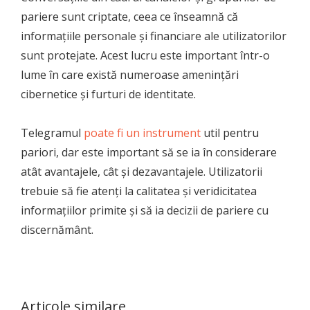
pariere sunt criptate, ceea ce înseamnă că
informațiile personale și financiare ale utilizatorilor
sunt protejate. Acest lucru este important într-o
lume în care există numeroase amenințări
cibernetice și furturi de identitate.
Telegramul
poate fi un instrument
util pentru
pariori, dar este important să se ia în considerare
atât avantajele, cât și dezavantajele. Utilizatorii
trebuie să fie atenți la calitatea și veridicitatea
informațiilor primite și să ia decizii de pariere cu
discernământ.
Articole similare