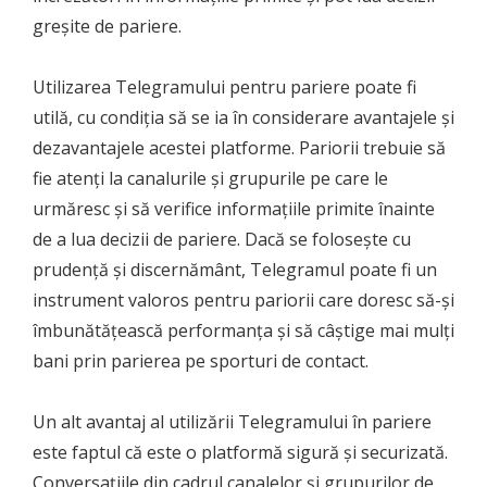
greșite de pariere.
Utilizarea Telegramului pentru pariere poate fi
utilă, cu condiția să se ia în considerare avantajele și
dezavantajele acestei platforme. Pariorii trebuie să
fie atenți la canalurile și grupurile pe care le
urmăresc și să verifice informațiile primite înainte
de a lua decizii de pariere. Dacă se folosește cu
prudență și discernământ, Telegramul poate fi un
instrument valoros pentru pariorii care doresc să-și
îmbunătățească performanța și să câștige mai mulți
bani prin parierea pe sporturi de contact.
Un alt avantaj al utilizării Telegramului în pariere
este faptul că este o platformă sigură și securizată.
Conversațiile din cadrul canalelor și grupurilor de