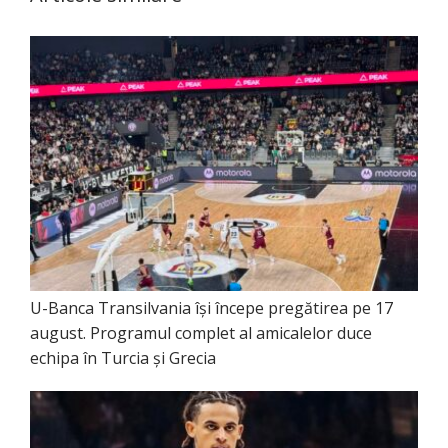
U-Banca Transilvania își începe pregătirea pe 17
august. Programul complet al amicalelor duce
echipa în Turcia și Grecia