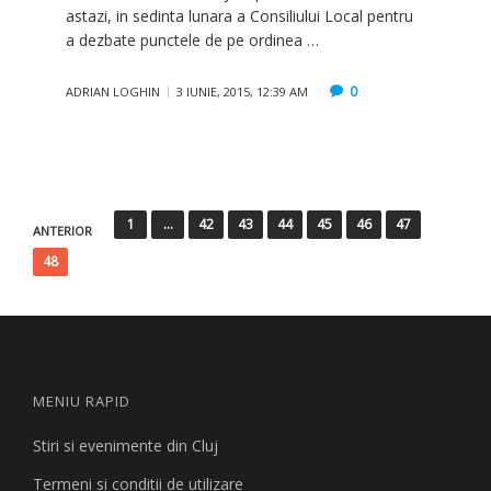
astazi, in sedinta lunara a Consiliului Local pentru
a dezbate punctele de pe ordinea …
0
ADRIAN LOGHIN
3 IUNIE, 2015, 12:39 AM
Paginație
1
…
42
43
44
45
46
47
ANTERIOR
articole
48
MENIU RAPID
Stiri si evenimente din Cluj
Termeni si conditii de utilizare