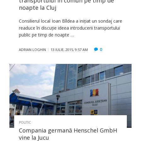
transportului în comun pe timp de
noapte la Cluj
Consilierul local Ioan Bîldea a iniţiat un sondaj care
readuce în discuţie ideea introducerii transportului
public pe timp de noapte …
0
ADRIAN LOGHIN
13 IULIE, 2015, 9:57 AM
POLITIC
Compania germană Henschel GmbH
vine la Jucu