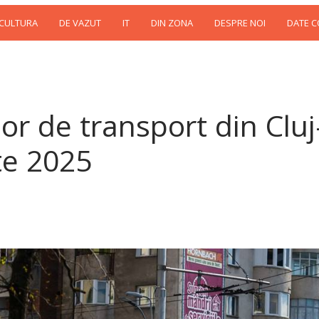
 CULTURA
DE VAZUT
IT
DIN ZONA
DESPRE NOI
DATE 
or de transport din Cluj
te 2025