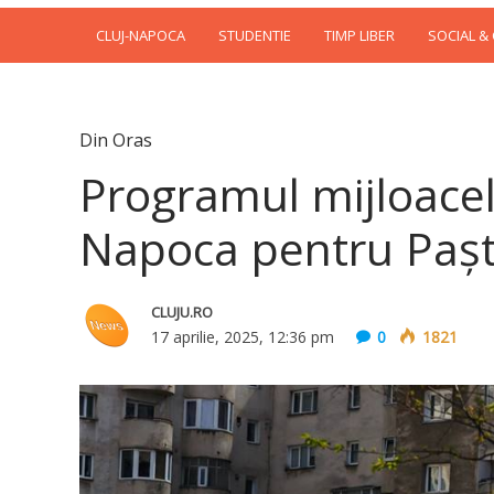
CLUJ-NAPOCA
STUDENTIE
TIMP LIBER
SOCIAL &
Din Oras
Programul mijloacel
Napoca pentru Paș
CLUJU.RO
17 aprilie, 2025, 12:36 pm
0
1821