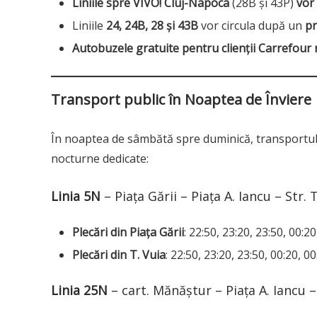
Liniile spre VIVO! Cluj-Napoca
(28B și 43P)
vor
Liniile
24, 24B, 28 și 43B
vor circula după un
pr
Autobuzele gratuite pentru clienții Carrefour
Transport public în Noaptea de Înviere
În noaptea de sâmbătă spre duminică, transportul 
nocturne dedicate:
Linia 5N
– Piața Gării – Piața A. Iancu – Str. T
Plecări din Piața Gării
: 22:50, 23:20, 23:50, 00:2
Plecări din T. Vuia
: 22:50, 23:20, 23:50, 00:20, 00
Linia 25N
– cart. Mănăştur – Piața A. Iancu –