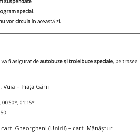
 fi suspendate
.
ogram special
.
nu vor circula
în această zi.
va fi asigurat de
autobuze și troleibuze speciale
, pe trasee
. Vuia – Piața Gării
0, 00:50*, 01:15*
:50
 cart. Gheorgheni (Unirii) – cart. Mănăştur