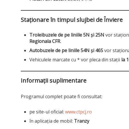
Staționare în timpul slujbei de Înviere
Troleibuzele de pe liniile 5N și 25N
vor stațio
Regionala CFR
.
Autobuzele de pe liniile 54N și 46S
vor staționa
Vehiculele marcate cu * vor pleca din stații
la 
Informații suplimentare
Programul complet poate fi consultat:
pe site-ul oficial:
www.ctpcj.ro
în aplicația de mobil:
Tranzy