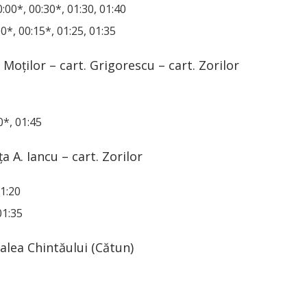
00:00*, 00:30*, 01:30, 01:40
00*, 00:15*, 01:25, 01:35
. Moților – cart. Grigorescu – cart. Zorilor
00*, 01:45
ța A. Iancu – cart. Zorilor
01:20
01:35
Valea Chintăului (Cătun)