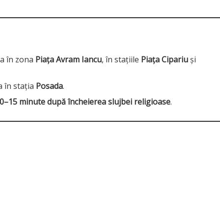
na în zona
Piața Avram Iancu
, în stațiile
Piața Cipariu
și
 în stația
Posada
.
10–15 minute după încheierea slujbei religioase
.