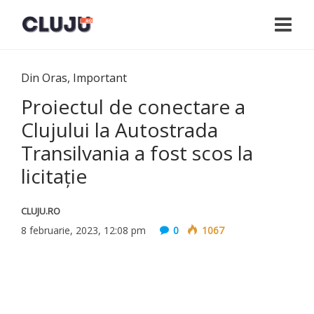
Din Oras
,
Important
Proiectul de conectare a
Clujului la Autostrada
Transilvania a fost scos la
licitație
CLUJU.RO
8 februarie, 2023, 12:08 pm
0
1067