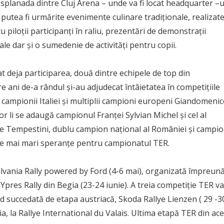
splanada dintre Cluj Arena – unde va fi locat headquarter –u
or putea fi urmărite evenimente culinare tradiționale, realizat
piloții participanți în raliu, prezentări de demonstrații
le dar și o sumedenie de activități pentru copii.
at deja participarea, două dintre echipele de top din
 ani de-a rândul și-au adjudecat întâietatea în competițiile
 campionii Italiei și multiplii campioni europeni Giandomeni
or li se adaugă campionul Franței Sylvian Michel și cel al
ne Tempestini, dublu campion național al României și campi
cele mai mari speranțe pentru campionatul TER.
ilvania Rally powered by Ford (4-6 mai), organizată împreun
pres Rally din Begia (23-24 iunie). A treia competiție TER va 
nd succedată de etapa austriacă, Skoda Rallye Lienzen ( 29 -3
a, la Rallye International du Valais. Ultima etapă TER din ace