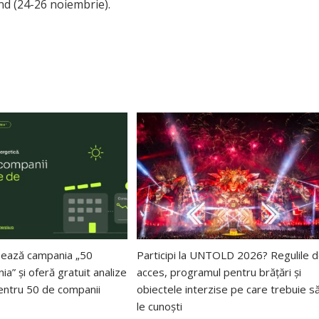
ind (24-26 noiembrie).
sează campania „50
Participi la UNTOLD 2026? Regulile 
a” și oferă gratuit analize
acces, programul pentru brățări și
entru 50 de companii
obiectele interzise pe care trebuie s
le cunoști