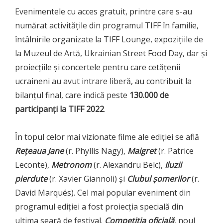
Evenimentele cu acces gratuit, printre care s-au
numărat activitățile din programul TIFF în familie,
întâlnirile organizate la TIFF Lounge, expozițiile de
la Muzeul de Artă, Ukrainian Street Food Day, dar și
proiecțiile și concertele pentru care cetățenii
ucraineni au avut intrare liberă, au contribuit la
bilanțul final, care indică peste
130.000 de
participanți la TIFF 2022
.
În topul celor mai vizionate filme ale ediției se află
Rețeaua Jane
(r. Phyllis Nagy),
Maigret
(r. Patrice
Leconte),
Metronom
(r. Alexandru Belc),
Iluzii
pierdute
(r. Xavier Giannoli) și
Clubul șomerilor
(r.
David Marqués). Cel mai popular eveniment din
programul ediției a fost proiecția specială din
ultima seară de festival.
Competiția oficială
, noul