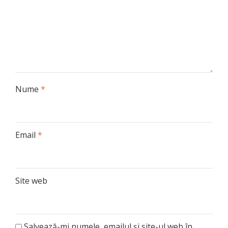
Nume
*
Email
*
Site web
Salvează-mi numele, emailul și site-ul web în