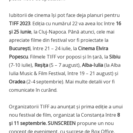
Iubitorii de cinema își pot face deja planuri pentru
TIFF 2023
. Ediția cu numărul 22 va avea loc între
16
și 25 iunie
, la Cluj-Napoca. Până atunci, cele mai
apreciate filme din festival vor fi proiectate la
București
, între 21 – 24 iulie, la
Cinema Elvira
Popescu
. Filmele TIFF vor poposi și în țară, la
Sibiu
(7-10 iulie),
Reșița
(5 – 7 august),
Alba-Iulia
(la Alba
Iulia Music & Film Festival, între 19 – 21 august) și
Oradea
(2-4 septembrie). Mai multe detalii vor fi
comunicate în curând.
Organizatorii TIFF au anunțat și prima ediție a unui
nou festival de film, organizat la Constanța între
8
și 11 septembrie.
SUNSCREEN
propune un nou
concept de eveniment, cu succese de Box Office,