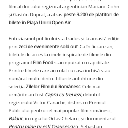
film al duo-ului regizoral argentinian Mariano Cohn
și Gastón Duprat, a atras
peste 3.200 de plătitori de
bilete în Piața Unirii Open Air
.
Entuziasmul publicului s-a tradus și la această ediție
prin
zeci de evenimente sold out
. Ca în fiecare an,
biletele de acces la cinele inspirate de filmele din
programul
Film Food
s-au epuizat cu rapiditate.
Printre filmele care au rulat cu casa închisă s-au
numărat multe dintre titlurile autohtone din
selecția
Zilelor Filmului Românesc
. Cele mai
urmărite au fost
Capra cu trei iezi
, debutul
regizorului Victor Canache, distins cu Premiul
Publicului pentru cel mai popular film românesc,
Balaur
, în regia lui Octav Chelaru, și documentarul
Pentru mine tu ești Ceaușescu
(r. Sebastian