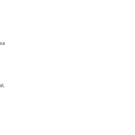
rea
al,