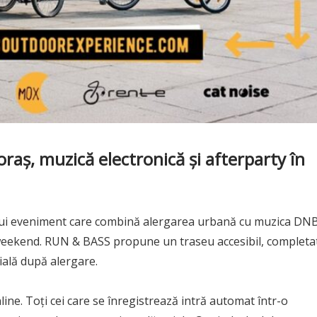
oraș, muzică electronică și afterparty în
unui eveniment care combină alergarea urbană cu muzica DNB
de weekend. RUN & BASS propune un traseu accesibil, completa
cială după alergare.
nline. Toți cei care se înregistrează intră automat într-o