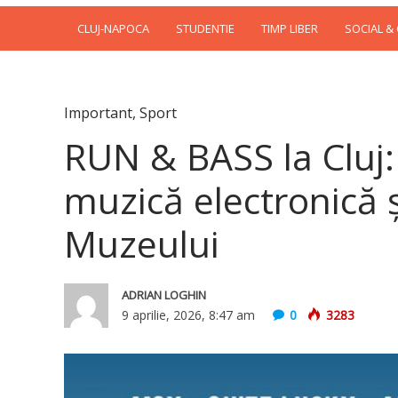
CLUJ-NAPOCA
STUDENTIE
TIMP LIBER
SOCIAL &
Important
,
Sport
RUN & BASS la Cluj:
muzică electronică ș
Muzeului
ADRIAN LOGHIN
9 aprilie, 2026, 8:47 am
0
3283