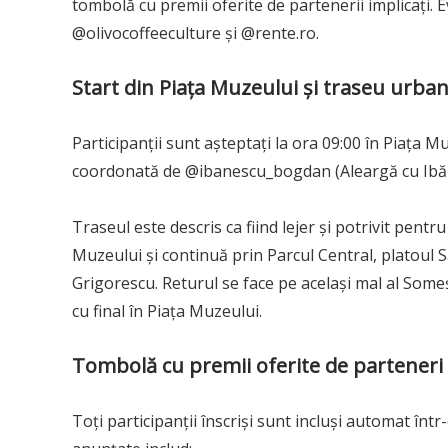
tombolă cu premii oferite de partenerii implicați.
@olivocoffeeculture și @rente.ro.
Start din Piața Muzeului și traseu urba
Participanții sunt așteptați la ora 09:00 în Piața M
coordonată de @ibanescu_bogdan (Aleargă cu Ibă
Traseul este descris ca fiind lejer și potrivit pent
Muzeului și continuă prin Parcul Central, platoul Să
Grigorescu. Returul se face pe același mal al Someș
cu final în Piața Muzeului.
Tombolă cu premii oferite de parteneri
Toți participanții înscriși sunt incluși automat în