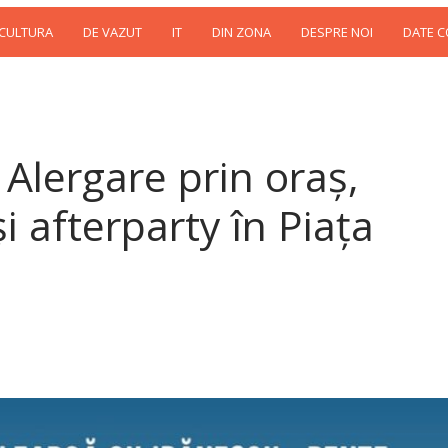
 CULTURA
DE VAZUT
IT
DIN ZONA
DESPRE NOI
DATE 
 Alergare prin oraș,
i afterparty în Piața