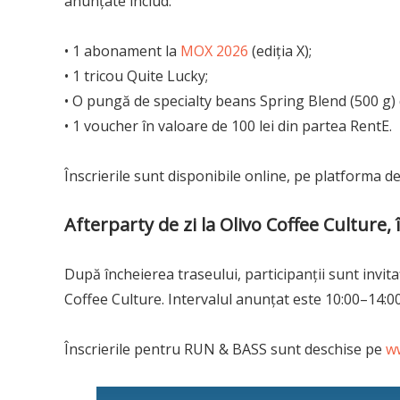
anunțate includ:
• 1 abonament la
MOX 2026
(ediția X);
• 1 tricou Quite Lucky;
• O pungă de specialty beans Spring Blend (500 g) 
• 1 voucher în valoare de 100 lei din partea RentE.
Înscrierile sunt disponibile online, pe platforma d
Afterparty de zi la Olivo Coffee Culture, 
După încheierea traseului, participanții sunt invita
Coffee Culture. Intervalul anunțat este 10:00–14:00,
Înscrierile pentru RUN & BASS sunt deschise pe
w