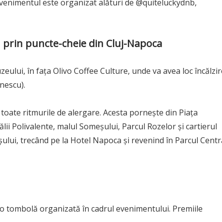
 Evenimentul este organizat alături de @quiteluckydnb,
n prin puncte-cheie din Cluj-Napoca
uzeului, în fața Olivo Coffee Culture, unde va avea loc încălzi
nescu).
ru toate ritmurile de alergare. Acesta pornește din Piața
lii Polivalente, malul Someșului, Parcul Rozelor și cartierul
ului, trecând pe la Hotel Napoca și revenind în Parcul Centr
tr-o tombolă organizată în cadrul evenimentului. Premiile