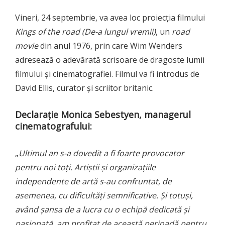
Vineri, 24 septembrie, va avea loc proiecția filmului
Kings of the road (De-a lungul vremii)
, un
road
movie
din anul 1976, prin care Wim Wenders
adresează o adevărată scrisoare de dragoste lumii
filmului și cinematografiei. Filmul va fi introdus de
David Ellis, curator și scriitor britanic.
Declarație Monica Sebestyen, managerul
cinematografului:
„
Ultimul an s-a dovedit a fi foarte provocator
pentru noi toți. Artiștii și organizațiile
independente de artă s-au confruntat, de
asemenea, cu dificultăți semnificative. Și totuși,
având șansa de a lucra cu o echipă dedicată și
pasionată, am profitat de această perioadă pentru