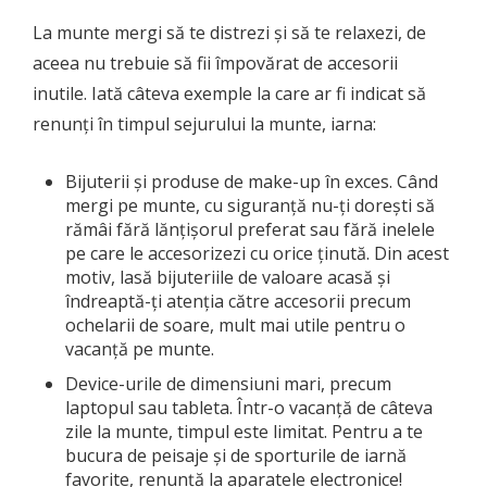
La munte mergi să te distrezi și să te relaxezi, de
aceea nu trebuie să fii împovărat de accesorii
inutile. Iată câteva exemple la care ar fi indicat să
renunți în timpul sejurului la munte, iarna:
Bijuterii și produse de make-up în exces. Când
mergi pe munte, cu siguranță nu-ți dorești să
rămâi fără lănțișorul preferat sau fără inelele
pe care le accesorizezi cu orice ținută. Din acest
motiv, lasă bijuteriile de valoare acasă și
îndreaptă-ți atenția către accesorii precum
ochelarii de soare, mult mai utile pentru o
vacanță pe munte.
Device-urile de dimensiuni mari, precum
laptopul sau tableta. Într-o vacanță de câteva
zile la munte, timpul este limitat. Pentru a te
bucura de peisaje și de sporturile de iarnă
favorite, renunță la aparatele electronice!