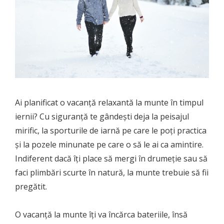
Ai planificat o vacanță relaxantă la munte în timpul
iernii? Cu siguranță te gândești deja la peisajul
mirific, la sporturile de iarnă pe care le poți practica
și la pozele minunate pe care o să le ai ca amintire.
Indiferent dacă îți place să mergi în drumeție sau să
faci plimbări scurte în natură, la munte trebuie să fii
pregătit.
O vacanță la munte îți va încărca bateriile, însă