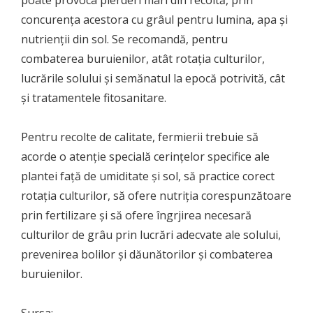
poate provoca pierderi mari din recoltă, prin
concurența acestora cu grâul pentru lumina, apa și
nutrienții din sol. Se recomandă, pentru
combaterea buruienilor, atât rotația culturilor,
lucrările solului și semănatul la epocă potrivită, cât
și tratamentele fitosanitare.
Pentru recolte de calitate, fermierii trebuie să
acorde o atenție specială cerințelor specifice ale
plantei față de umiditate și sol, să practice corect
rotația culturilor, să ofere nutriția corespunzătoare
prin fertilizare și să ofere îngrjirea necesară
culturilor de grâu prin lucrări adecvate ale solului,
prevenirea bolilor și dăunătorilor și combaterea
buruienilor.