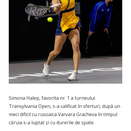
Simona Halep, favorita nr. 1 a turneului
Transylvania Open, s-a calificat în sferturi, după un
meci dificil cu rusoaica Varvara Gracheva în timpul
căruia s-a luptat și cu durerile de spate.