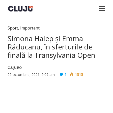
Sport
,
Important
Simona Halep și Emma
Răducanu, în sferturile de
finală la Transylvania Open
CLUJU.RO
29 octombrie, 2021, 9:09 am
1
1315