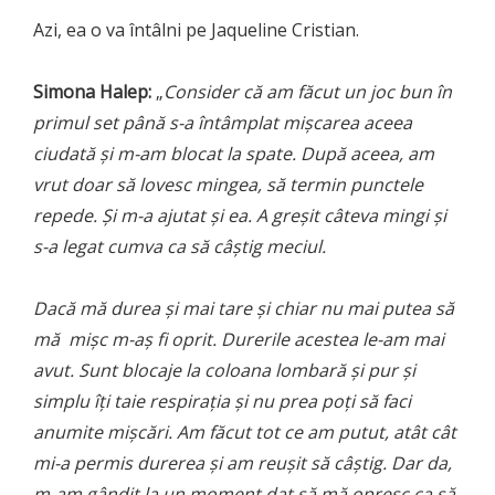
Azi, ea o va întâlni pe Jaqueline Cristian.
Simona Halep:
„
Consider că am făcut un joc bun în
primul set până s-a întâmplat mișcarea aceea
ciudată și m-am blocat la spate. După aceea, am
vrut doar să lovesc mingea, să termin punctele
repede. Și m-a ajutat și ea. A greșit câteva mingi și
s-a legat cumva ca să câștig meciul.
Dacă mă durea și mai tare și chiar nu mai putea să
mă mișc m-aș fi oprit. Durerile acestea le-am mai
avut. Sunt blocaje la coloana lombară și pur și
simplu îți taie respirația și nu prea poți să faci
anumite mișcări. Am făcut tot ce am putut, atât cât
mi-a permis durerea și am reușit să câștig. Dar da,
m-am gândit la un moment dat să mă opresc ca să