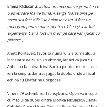
Emma Răducanu:
„
A fost un meci foarte greu. Ana e
o adversară foarte bună. Aleargă foarte bine pe
teren și a fost dificil să balansez asta. A fost un
meci greu pentru mine, pentru că Ana și-a arătat
experiența. Dar a fost un meci pe care l-am jucat cu
plăcere.
„
Anett Kontaveit, favorita numărul 2 a turneului, a
încheiat și ea ziua cu o victorie, iar azi va juca cu
Anhelina Kalinina. Irina Bara a pierdut meciul jucat
ieri la simplu, dar a câștigat la dublu, unde a făcut
echipă cu Ekaterine Gorgodze.
Vineri, 29 octombrie, Transylvania Open va începe
cu meciul de dublu dintre Monica Niculescu/Elena-
Gabriela Ruse și Irina-Camelia Begu/Andreea Mitu.