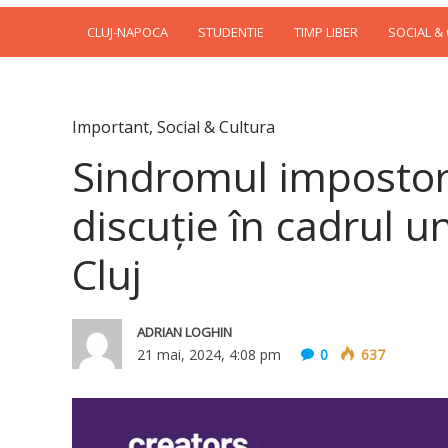
CLUJ-NAPOCA
STUDENTIE
TIMP LIBER
SOCIAL &
Important
,
Social & Cultura
Sindromul impostoru
discuție în cadrul u
Cluj
ADRIAN LOGHIN
21 mai, 2024, 4:08 pm
0
637