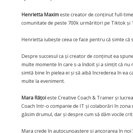
Henrietta Maxim
este creator de conținut full-time 
comunitate de peste 700k urmăritori pe Tiktok și 
Henrietta iubește ceea ce face pentru că simte că s
Despre succesul ca și creator de conținut ea spune 
multe momente în care s-a îndoit și a simțit că nu 
simtă bine în pielea ei și să aibă încrederea în ea 
multe la eveniment.
Mara Rățoi
este Creative Coach & Trainer și lucrea
Coach într-o companie de IT și colaborări în zona
găsim drumul, dar și despre cum să dăm vocile crit
Mara crede în autocunoaștere și ancorarea în noi în