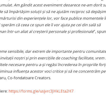
acumulat. Am gândit acest eveniment deoarece ne-am dorit s
de să împărtășim soluții și să ne ajutăm reciproc să depășim
mărturisi din experiențele lor, vor face publice momentele î
sperăm că ceea ce spun ele îi vor ajuta pe cei din sală să
 într-un aliat al creșterii personale și profesionale
”, spu
teme sensibile, dar extrem de importante pentru comunitat
vitații noștri și prin exercițiile de coaching facilitate, vrem 
ltele necesare pentru a-și regăsi încrederea în propriile forț
nua influența acestor voci critice și să ne concentrăm pe
aru, Co-fondatoare Creators.
iere:
https://forms.gle/usjvrc3JHkLEta2H7