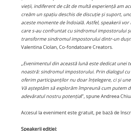
vieții, indiferent de cât de multă experiență am 
creăm un spațiu deschis de discuție și suport, un
aceste momente de îndoială. Astfel, speakerii vor 
care s-au confruntat cu sindromul impostorului și 
transforme sindromul impostorului dintr-un dușman
Valentina Ciolan, Co-fondatoare Creators.
„
Evenimentul din această lună este dedicat unei 
noastră: sindromul impostorului. Prin dialogul cu in
oferim participanților nu doar înțelegere, ci și une
Vă așteptăm să explorăm împreună cum putem dimi
adevăratul nostru potenția
l”, spune Andreea Chiu
Accesul la eveniment este gratuit, pe bază de înscr
Speakerii ediției: