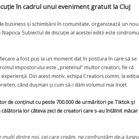
uție în cadrul unui eveniment gratuit la Cluj
de business și schimbării în comunitate, organizează un nou
uj-Napoca. Subiectul de discuție al acestei ediții este sindromu
fiecare a fost pus la un moment dat în postura în care să se
dromul impostorului este „prietenul’’ multor creatori, fie că
experiență. Din acest motiv, echipa Creators.comm, la ediți
 e prieten, când dușman și cum să-i dăm volumul mai încet.
tor de conținut cu peste 700.000 de urmăritori pe Tiktok și
călătoria lor câteva zeci de creatori care s-au întâlnit măcar
mulți dintre noi, cei care creăm, ne confruntăm de-a lungu