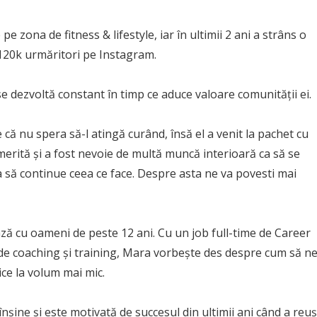
pe zona de fitness & lifestyle, iar în ultimii 2 ani a strâns o
120k urmăritori pe Instagram.
e dezvoltă constant în timp ce aduce valoare comunității ei.
că nu spera să-l atingă curând, însă el a venit la pachet cu
merită și a fost nevoie de multă muncă interioară ca să se
ca să continue ceea ce face. Despre asta ne va povesti mai
ză cu oameni de peste 12 ani. Cu un job full-time de Career
 de coaching și training, Mara vorbește des despre cum să n
ice la volum mai mic.
șine și este motivată de succesul din ultimii ani când a reuș