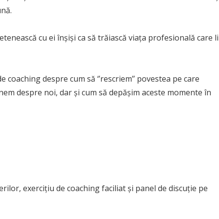
ună.
etenească cu ei înșiși ca să trăiască viața profesională care li
e coaching despre cum să ‘’rescriem’’ povestea pe care
nem despre noi, dar și cum să depășim aceste momente în
ilor, exercițiu de coaching faciliat și panel de discuție pe