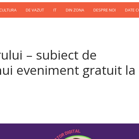
 CULTURA
DE VAZUT
IT
DIN ZONA
DESPRE NOI
DATE 
lui – subiect de
nui eveniment gratuit la