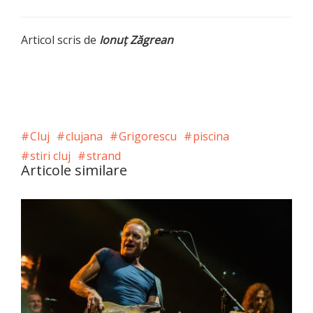
Articol scris de
Ionuţ Zăgrean
Cluj
clujana
Grigorescu
piscina
stiri cluj
strand
Articole similare