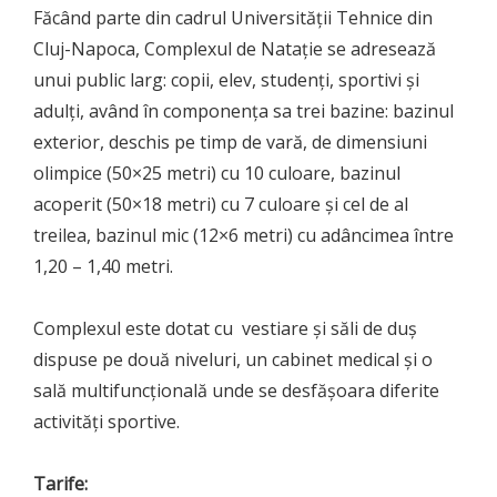
Făcând parte din cadrul Universității Tehnice din
Cluj-Napoca, Complexul de Natație se adresează
unui public larg: copii, elev, studenți, sportivi și
adulți, având în componența sa trei bazine: bazinul
exterior, deschis pe timp de vară, de dimensiuni
olimpice (50×25 metri) cu 10 culoare, bazinul
acoperit (50×18 metri) cu 7 culoare și cel de al
treilea, bazinul mic (12×6 metri) cu adâncimea între
1,20 – 1,40 metri.
Complexul este dotat cu vestiare şi săli de duş
dispuse pe două niveluri, un cabinet medical şi o
sală multifuncţională unde se desfăşoara diferite
activităţi sportive.
Tarife: