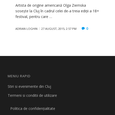
Artista de origine americană Olga Ziemska
sosește la Cluj în cadrul celei de-a treia ediții a 18+
festival, pentru care …
0
ADRIAN LOGHIN
27 AUGUST, 2015, 2:57 PM
MENIU RAPID
Stiri si evenimente din Cluj
Termeni si conditii de utilizare
Politica de confidențialitate