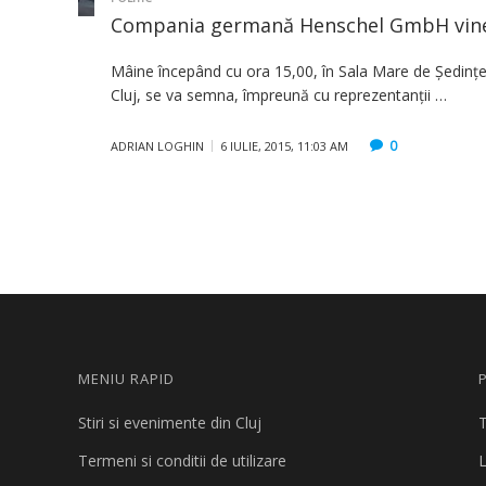
Compania germană Henschel GmbH vine 
Mâine începând cu ora 15,00, în Sala Mare de Şedinţe 
Cluj, se va semna, împreună cu reprezentanţii …
0
ADRIAN LOGHIN
6 IULIE, 2015, 11:03 AM
MENIU RAPID
Stiri si evenimente din Cluj
T
Termeni si conditii de utilizare
L