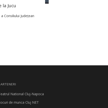
la Jucu
a Consiliului Judeţean
PARTENERI
eatrul National Cluj-Napoca
ocuri de munca Cluj NET