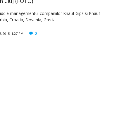
in Cluj (FOTO)
 middle managementul companiilor Knauf Gips si Knauf
rbia, Croatia, Slovenia, Grecia …
0
 2015, 1:27 PM