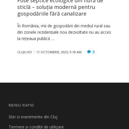
Fose septice ecologice din fibră de
sticlă – soluția modernă pentru
gospodăriile fără canalizare
În România, mii de gospodării din mediul rural sau
din zonele rezidențiale nou dezvoltate nu au acces
la rețeaua publică …
0
CLUJU.RO
11 OCTOMBRIE, 2025, 9:18 AM
MENIU RAPID
Stiri si evenimente din Cluj
Termeni si conditii de utilizare