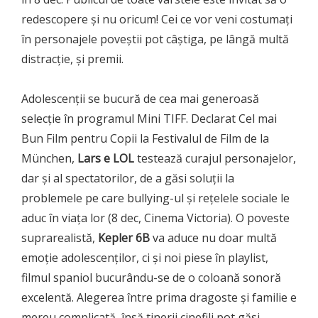
redescopere și nu oricum! Cei ce vor veni costumați
în personajele poveștii pot câștiga, pe lângă multă
distracție, și premii.
Adolescenții se bucură de cea mai generoasă
selecție în programul Mini TIFF. Declarat Cel mai
Bun Film pentru Copii la Festivalul de Film de la
München,
Lars e LOL
testează curajul personajelor,
dar și al spectatorilor, de a găsi soluții la
problemele pe care bullying-ul și rețelele sociale le
aduc în viața lor (8 dec, Cinema Victoria). O poveste
suprarealistă,
Kepler 6B
va aduce nu doar multă
emoție adolescenților, ci și noi piese în playlist,
filmul spaniol bucurându-se de o coloană sonoră
excelentă. Alegerea între prima dragoste și familie e
mereu complicată, însă tinerii cinefili pot găsi