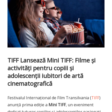
TIFF Lansează Mini TIFF: Filme și
activități pentru copiii și
adolescenții iubitori de artă
cinematografică
Festivalul Internațional de Film Transilvania (
TIFF
)
anunță prima ediție a
Mini TIFF
, un eveniment
dedicat tuturor copiilor și adolescenților pasionați