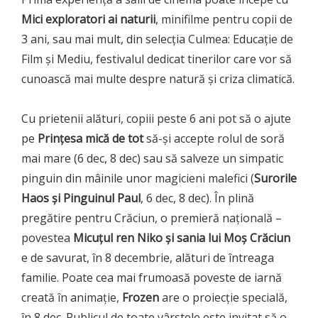
Mici exploratori ai naturii
, minifilme pentru copii de
3 ani, sau mai mult, din selecția Culmea: Educație de
Film și Mediu, festivalul dedicat tinerilor care vor să
cunoască mai multe despre natură și criza climatică.
Cu prietenii alături, copiii peste 6 ani pot să o ajute
pe
Prințesa mică de tot
să-și accepte rolul de soră
mai mare (6 dec, 8 dec) sau să salveze un simpatic
pinguin din mâinile unor magicieni malefici (
Surorile
Haos și Pinguinul Paul
, 6 dec, 8 dec). În plină
pregătire pentru Crăciun, o premieră națională –
povestea
Micuțul ren Niko și sania lui Moș Crăciun
e de savurat, în 8 decembrie, alături de întreaga
familie. Poate cea mai frumoasă poveste de iarnă
creată în animație,
Frozen
are o proiecție specială,
în 8 dec. Publicul de toate vârstele este invitat să o