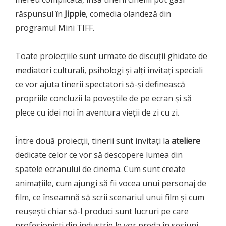
răspunsul în
Jippie
, comedia olandeză din
programul Mini TIFF.
Toate proiecțiile sunt urmate de discuții ghidate de
mediatori culturali, psihologi și alți invitați speciali
ce vor ajuta tinerii spectatori să-și definească
propriile concluzii la poveștile de pe ecran și să
plece cu idei noi în aventura vieții de zi cu zi.
Între două proiecții, tinerii sunt invitați la
ateliere
dedicate celor ce vor să descopere lumea din
spatele ecranului de cinema. Cum sunt create
animațiile, cum ajungi să fii vocea unui personaj de
film, ce înseamnă să scrii scenariul unui film și cum
reușești chiar să-l produci sunt lucruri pe care
profesioniști din industrie le vor preda în sesiuni