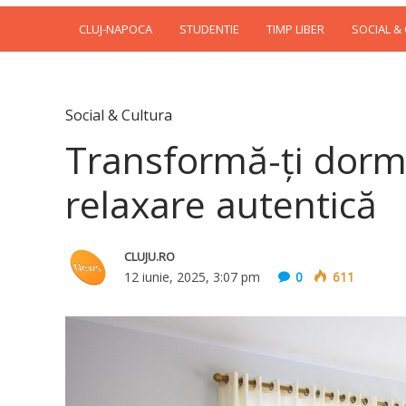
CLUJ-NAPOCA
STUDENTIE
TIMP LIBER
SOCIAL &
Social & Cultura
Transformă-ți dormi
relaxare autentică
CLUJU.RO
12 iunie, 2025, 3:07 pm
0
611