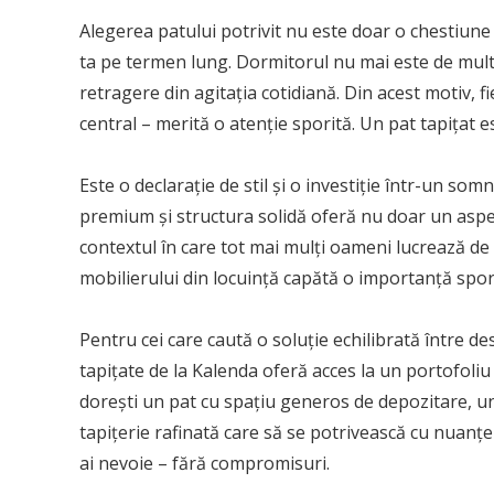
Alegerea patului potrivit nu este doar o chestiune d
ta pe termen lung. Dormitorul nu mai este de mult
retragere din agitația cotidiană. Din acest motiv, f
central – merită o atenție sporită. Un pat tapițat 
Este o declarație de stil și o investiție într-un somn
premium și structura solidă oferă nu doar un aspect
contextul în care tot mai mulți oameni lucrează de 
mobilierului din locuință capătă o importanță spor
Pentru cei care caută o soluție echilibrată între de
tapițate de la Kalenda oferă acces la un portofoliu b
dorești un pat cu spațiu generos de depozitare, u
tapițerie rafinată care să se potrivească cu nuanțe
ai nevoie – fără compromisuri.