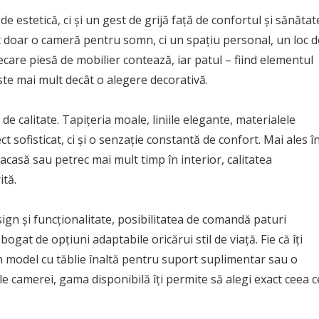
e estetică, ci și un gest de grijă față de confortul și sănătat
 doar o cameră pentru somn, ci un spațiu personal, un loc d
iecare piesă de mobilier contează, iar patul – fiind elementul
este mai mult decât o alegere decorativă.
 de calitate. Tapițeria moale, liniile elegante, materialele
 sofisticat, ci și o senzație constantă de confort. Mai ales î
acasă sau petrec mai mult timp în interior, calitatea
ită.
sign și funcționalitate, posibilitatea de comandă paturi
ogat de opțiuni adaptabile oricărui stil de viață. Fie că îți
n model cu tăblie înaltă pentru suport suplimentar sau o
le camerei, gama disponibilă îți permite să alegi exact ceea c