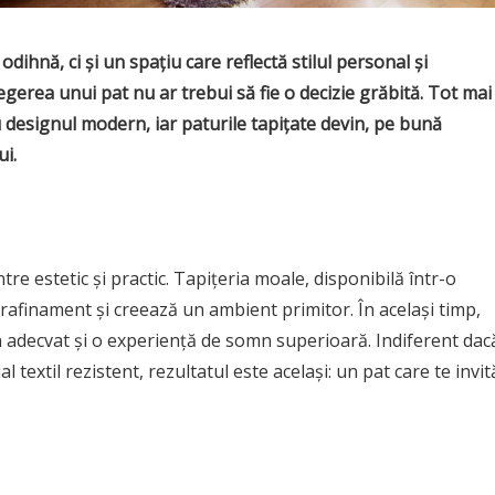
ihnă, ci și un spațiu care reflectă stilul personal și
egerea unui pat nu ar trebui să fie o decizie grăbită. Tot mai
u designul modern, iar paturile tapițate devin, pe bună
i.
re estetic și practic. Tapițeria moale, disponibilă într-o
 rafinament și creează un ambient primitor. În același timp,
n adecvat și o experiență de somn superioară. Indiferent dac
l textil rezistent, rezultatul este același: un pat care te invit