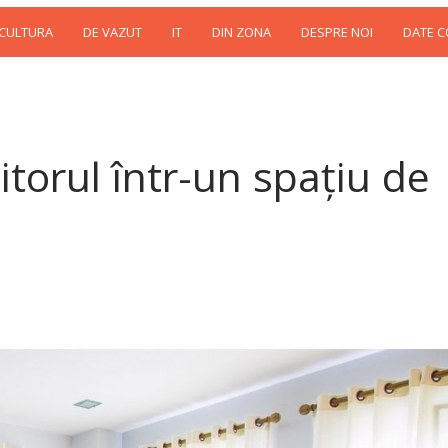
 CULTURA
DE VAZUT
IT
DIN ZONA
DESPRE NOI
DATE 
torul într-un spațiu de