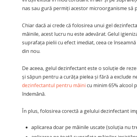
nas sau gură permiți acestor microorganisme să păt
Chiar dacă ai crede că folosirea unui gel dezinfecta
mâinile, acest lucru nu este adevărat. Gelul igie
suprafața pielii cu efect imediat, ceea ce înseamnă
din nou.
De aceea, gelul dezinfectant este o soluție de reze
și săpun pentru a curăța pielea și fără a exclude n
dezinfectantul pentru mâini
cu minim 65% alcool pen
îndemână.
În plus, folosirea corectă a gelului dezinfectant imp
aplicarea doar pe mâinile uscate (soluția nu tr
aplicarea pe toată suprafața mâinilor insistând