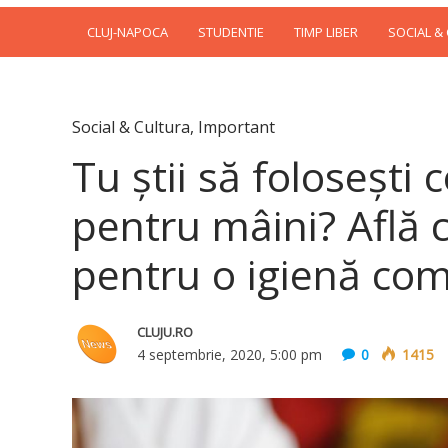
CLUJ-NAPOCA
STUDENTIE
TIMP LIBER
SOCIAL &
Social & Cultura
,
Important
Tu ştii să foloseşti 
pentru mâini? Află c
pentru o igienă co
CLUJU.RO
4 septembrie, 2020, 5:00 pm
0
1415