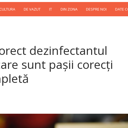
 CULTURA
DE VAZUT
IT
DIN ZONA
DESPRE NOI
DATE 
corect dezinfectantul
are sunt pașii corecți
mpletă