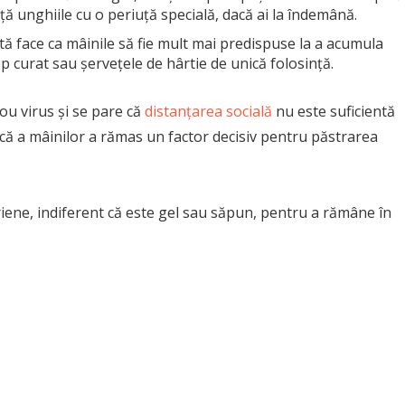
ă unghiile cu o periuță specială, dacă ai la îndemână.
ă face ca mâinile să fie mult mai predispuse la a acumula
p curat sau șervețele de hârtie de unică folosință.
ou virus și se pare că
distanțarea socială
nu este suficientă
că a mâinilor a rămas un factor decisiv pentru păstrarea
riene, indiferent că este gel sau săpun, pentru a rămâne în