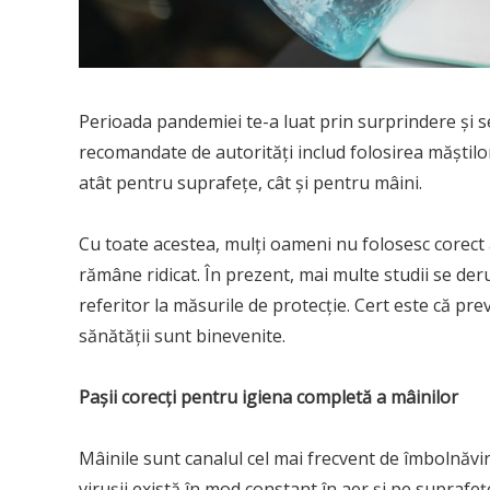
Perioada pandemiei te-a luat prin surprindere și s
recomandate de autorități includ folosirea măștilor
atât pentru suprafețe, cât și pentru mâini.
Cu toate acestea, mulți oameni nu folosesc corect 
rămâne ridicat. În prezent, mai multe studii se deru
referitor la măsurile de protecție. Cert este că pr
sănătății sunt binevenite.
Pașii corecți pentru igiena completă a mâinilor
Mâinile sunt canalul cel mai frecvent de îmbolnăvir
virușii există în mod constant în aer și pe suprafeț