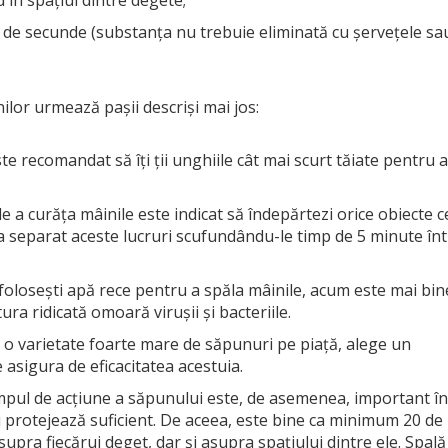
0 de secunde (substanța nu trebuie eliminată cu șervețele sa
ilor urmează pașii descriși mai jos:
e recomandat să îți ții unghiile cât mai scurt tăiate pentru a
e a curăța mâinile este indicat să îndepărtezi orice obiecte c
 separat aceste lucruri scufundându-le timp de 5 minute înt
 folosești apă rece pentru a spăla mâinile, acum este mai bin
ra ridicată omoară virușii și bacteriile.
ă o varietate foarte mare de săpunuri pe piață, alege un
e asigura de eficacitatea acestuia.
pul de acțiune a săpunului este, de asemenea, important în
nu protejează suficient. De aceea, este bine ca minimum 20 de
upra fiecărui deget, dar și asupra spațiului dintre ele. Spală