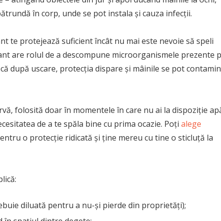
rundă în corp, unde se pot instala și cauza infecții.
nt te protejează suficient încât nu mai este nevoie să speli
nizant are rolul de a descompune microorganismele prezente 
 că după uscare, protecția dispare și mâinile se pot contami
rvă, folosită doar în momentele în care nu ai la dispoziție ap
ecesitatea de a te spăla bine cu prima ocazie. Poți
alege
tru o protecție ridicată și ține mereu cu tine o sticluță la
lică:
ebuie diluată pentru a nu-și pierde din proprietăți);
 în spațiul dintre degete;