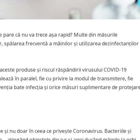
e pare că nu va trece așa rapid? Multe din măsurile
, spălarea frecventă a mâinilor și utilizarea dezinfectanților
aceste produse și riscul răspândirii virusului COVID-19
lează în paralel, fie cu privire la modul de transmitere, fie
evenția bate infecția și orice măsuri suplimentare de protejar
e și nu doar în ceea ce privește Coronavirus. Bacteriile și
e – atingând obiectele din jur și apoi ducând mâinile la ochi,