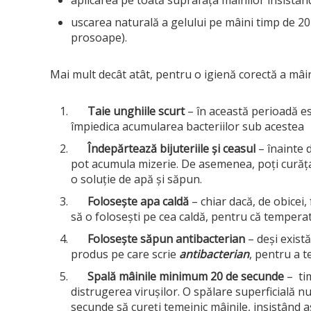
uscarea naturală a gelului pe mâini timp de 2
prosoape).
Mai mult decât atât, pentru o igienă corectă a mâin
Taie unghiile scurt
– în această perioadă est
împiedica acumularea bacteriilor sub acestea
Îndepărtează bijuteriile și ceasul
– înainte d
pot acumula mizerie. De asemenea, poți curăța
o soluție de apă și săpun.
Folosește apa caldă
– chiar dacă, de obicei,
să o folosești pe cea caldă, pentru că temperatu
Folosește săpun antibacterian
– deși exist
produs pe care scrie
antibacterian
, pentru a t
Spală mâinile minimum 20 de secunde
– tim
distrugerea virușilor. O spălare superficială 
secunde să cureți temeinic mâinile, insistând as