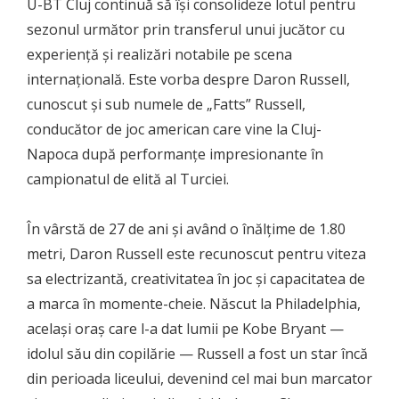
U-BT Cluj continuă să își consolideze lotul pentru
sezonul următor prin transferul unui jucător cu
experiență și realizări notabile pe scena
internațională. Este vorba despre Daron Russell,
cunoscut și sub numele de „Fatts” Russell,
conducător de joc american care vine la Cluj-
Napoca după performanțe impresionante în
campionatul de elită al Turciei.
În vârstă de 27 de ani și având o înălțime de 1.80
metri, Daron Russell este recunoscut pentru viteza
sa electrizantă, creativitatea în joc și capacitatea de
a marca în momente-cheie. Născut la Philadelphia,
același oraș care l-a dat lumii pe Kobe Bryant —
idolul său din copilărie — Russell a fost un star încă
din perioada liceului, devenind cel mai bun marcator