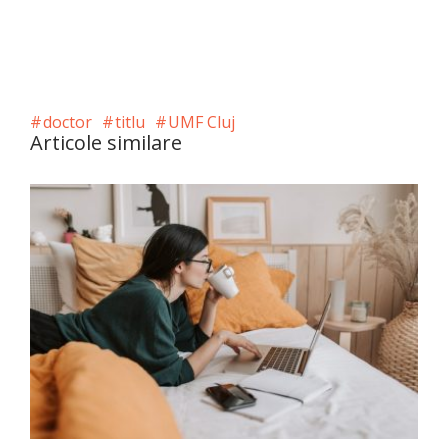
doctor
titlu
UMF Cluj
Articole similare