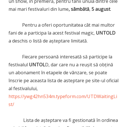
un show, în premieră, pentru fanii unuia dintre cele
mai mari festivaluri din lume
, sâmbătă
,
5 august
.
Pentru a oferi oportunitatea cât mai multor
fani de a participa la acest festival magic,
UNTOLD
a deschis o listă de așteptare limitată.
Fiecare persoană interesată să participe la
festivalul
UNTOL
D, dar care nu a reușit să obțină
un abonament în etapele de vânzare, se poate
înscrie pe aceasta lista de asteptare pe site-ul oficial
al festivalului,
https://ywg42hn534m.typeform.com/UTDWaitingLi
st/
Lista de așteptare va fi gestionată în ordinea