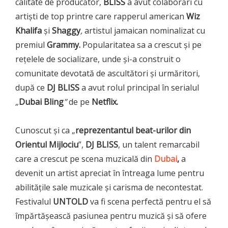
calitate de producător,
BLISS
a avut colaborări cu
artiști de top printre care rapperul american
Wiz
Khalifa
și
Shaggy
,
artistul jamaican nominalizat cu
premiul
Grammy.
Popularitatea sa a crescut și pe
rețelele de socializare, unde și-a construit o
comunitate devotată de ascultători și urmăritori,
după ce
DJ BLISS
a avut rolul principal în serialul
„
Dubai Bling
”
de pe
Netflix.
Cunoscut și ca „
reprezentantul beat-urilor din
Orientul Mijlociu
”,
DJ BLISS
, un talent remarcabil
care a crescut pe scena muzicală din
Dubai
,
a
devenit un artist apreciat în întreaga lume pentru
abilitățile sale muzicale și carisma de necontestat.
Festivalul
UNTOLD
va fi scena perfectă pentru el să
împărtășească pasiunea pentru muzică și să ofere