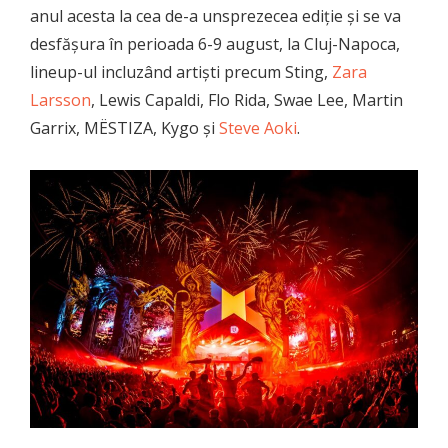
anul acesta la cea de-a unsprezecea ediție și se va
desfășura în perioada 6-9 august, la Cluj-Napoca,
lineup-ul incluzând artiști precum Sting,
Zara
Larsson
, Lewis Capaldi, Flo Rida, Swae Lee, Martin
Garrix, MËSTIZA, Kygo și
Steve Aoki
.