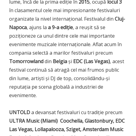
lume, încă de la prima ediție în
2015
, ocupă
locul 3
în clasamentul cele mai impresionante festivaluri
organizate la nivel internațional. Festivalul din
Cluj-
Napoca
, ajuns la
a 9-a ediție
, a reușit să se
poziționeze ca unul dintre cele mai importante
evenimente muzicale internaționale. Aflat acum în
compania selectă a marilor festivaluri precum
Tomorrowland
din
Belgia
și
EDC (Las Vegas)
, acest
festival continuă să atragă cel mai frumos public
din lume, artiști și DJ de top, consolidându-și
reputația pe scena globală a industriei de
evenimente.
UNTOLD
a devansat festivaluri cu tradiţie precum
ULTRA Music (Miami)
Coochella, Glastonbury, EDC
Las Vegas,
Lollapalooza, Sziget, Amsterdam Music