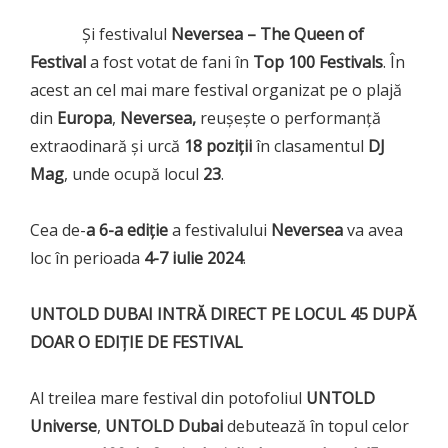
Și festivalul
Neversea – The Queen of
Festival
a fost votat de fani în
Top 100 Festivals
. În
acest an cel mai mare festival organizat pe o plajă
din
Europa
,
Neversea,
reușește o performanță
extraodinară și urcă
18 poziții
în clasamentul
DJ
Mag
, unde ocupă locul
23
.
Cea de-
a 6-a ediție
a festivalului
Neversea
va avea
loc în perioada
4-7 iulie 2024
.
UNTOLD DUBAI INTRĂ DIRECT PE LOCUL 45 DUPĂ
DOAR O EDIȚIE DE FESTIVAL
Al treilea mare festival din potofoliul
UNTOLD
Universe
,
UNTOLD Dubai
debutează în topul celor