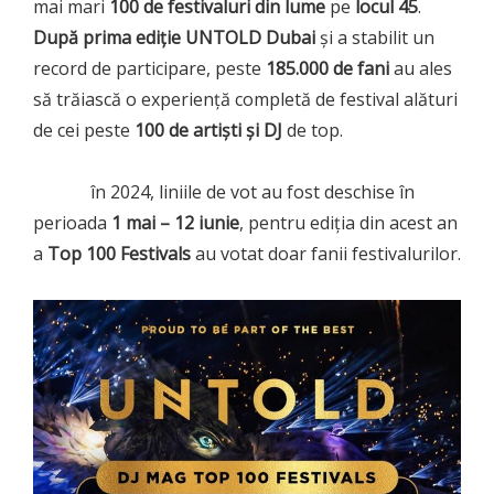
mai mari
100 de festivaluri din lume
pe
locul 45
.
După prima ediție UNTOLD Dubai
și a stabilit un
record de participare, peste
185.000 de fani
au ales
să trăiască o experiență completă de festival alături
de cei peste
100 de artiști și DJ
de top.
în 2024, liniile de vot au fost deschise în
perioada
1 mai – 12 iunie
, pentru ediția din acest an
a
Top 100 Festivals
au votat doar fanii festivalurilor.