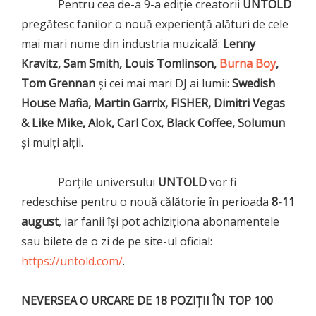
Pentru cea de-a 9-a ediție creatorii
UNTOLD
pregătesc fanilor o nouă experiență alături de cele
mai mari nume din industria muzicală:
Lenny
Kravitz, Sam Smith, Louis Tomlinson,
Burna Boy
,
Tom Grennan
și cei mai mari DJ ai lumii:
Swedish
House Mafia, Martin Garrix, FISHER, Dimitri Vegas
& Like Mike, Alok, Carl Cox, Black Coffee, Solumun
și mulți alții.
Porțile universului
UNTOLD
vor fi
redeschise pentru o nouă călătorie în perioada
8-11
august
, iar fanii își pot achiziționa abonamentele
sau bilete de o zi de pe site-ul oficial:
https://untold.com/
.
NEVERSEA O URCARE DE 18 POZIȚII ÎN TOP 100