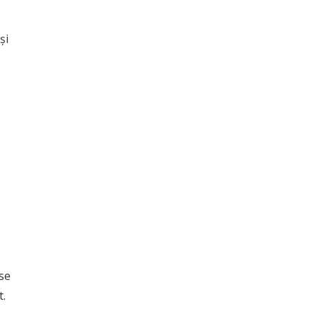
și
se
t.