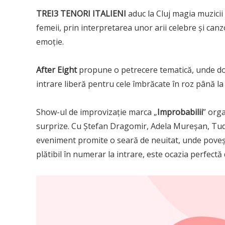
TREI3 TENORI ITALIENI
aduc la Cluj magia muzicii
femeii, prin interpretarea unor arii celebre și ca
emoție.
After Eight
propune o petrecere tematică, unde doam
intrare liberă pentru cele îmbrăcate în roz până la
Show-ul de improvizație marca „
Improbabilii
” orga
surprize. Cu Ștefan Dragomir, Adela Mureșan, Tudo
eveniment promite o seară de neuitat, unde poveș
plătibil în numerar la intrare, este ocazia perfectă 