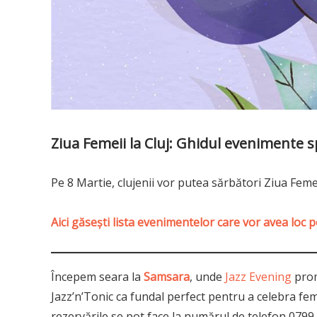
Ziua Femeii la Cluj: Ghidul evenimente s
Pe 8 Martie, clujenii vor putea sărbători Ziua Feme
Aici găseşti lista evenimentelor care vor avea loc 
Începem seara la
Samsara
, unde
Jazz Evening
prom
Jazz’n’Tonic ca fundal perfect pentru a celebra femei
rezervările se pot face la numărul de telefon 0799