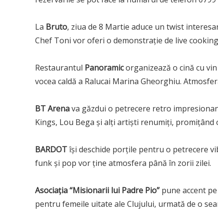
La
Bruto
, ziua de 8 Martie aduce un twist interesan
Chef Toni vor oferi o demonstrație de live cooking,
Restaurantul
Panoramic
organizează o cină cu vin 
vocea caldă a Ralucai Marina Gheorghiu. Atmosfer
BT Arena
va găzdui o petrecere retro impresionan
Kings, Lou Bega și alți artiști renumiți, promițând
BARDOT
își deschide porțile pentru o petrecere v
funk și pop vor ține atmosfera până în zorii zilei.
Asociația “Misionarii lui Padre Pio”
pune accent pe 
pentru femeile uitate ale Clujului, urmată de o sea