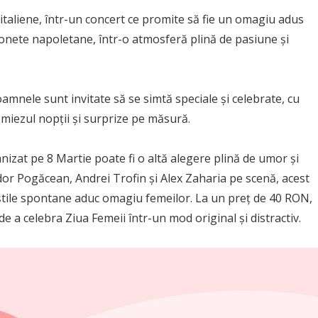
 italiene, într-un concert ce promite să fie un omagiu adus
nzonete napoletane, într-o atmosferă plină de pasiune și
nele sunt invitate să se simtă speciale și celebrate, cu
 miezul nopții și surprize pe măsură.
nizat pe 8 Martie poate fi o altă alegere plină de umor și
r Pogăcean, Andrei Trofin și Alex Zaharia pe scenă, acest
tile spontane aduc omagiu femeilor. La un preț de 40 RON,
de a celebra Ziua Femeii într-un mod original și distractiv.