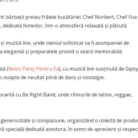
t: bărbații preiau frâiele bucătăriei. Chef Norbert, Chef Foa 
 dedicată femeilor, într-o atmosferă relaxată și plăcută.
și muzică live, unde meniul sofisticat va fi acompaniat de
a elegantă și preparatele promit o seară memorabilă.
tă (
Retro Party Pentru Ea
), cu muzică live susținută de Gipsy
 o noapte de neuitat plină de dans și nostalgie.
ibrantă cu Be Right Band, unde ritmurile de latino, reggae,
generozitate și compasiune, organizând o colectă de produ
ră specială dedicată acestora, în semn de apreciere și respec