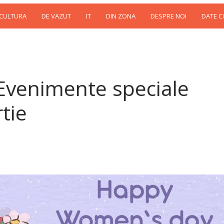
 CULTURA
DE VAZUT
IT
DIN ZONA
DESPRE NOI
DATE 
: Evenimente speciale
tie