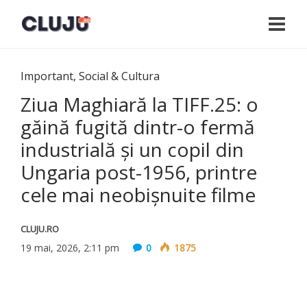
Important
,
Social & Cultura
Ziua Maghiară la TIFF.25: o
găină fugită dintr-o fermă
industrială și un copil din
Ungaria post-1956, printre
cele mai neobișnuite filme
CLUJU.RO
19 mai, 2026, 2:11 pm
0
1875