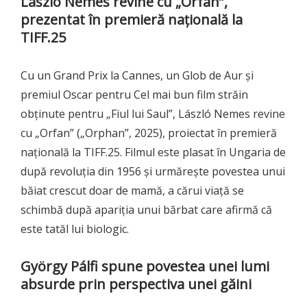
László Nemes revine cu „Orfan”,
prezentat în premieră națională la
TIFF.25
Cu un Grand Prix la Cannes, un Glob de Aur și
premiul Oscar pentru Cel mai bun film străin
obținute pentru „Fiul lui Saul”, László Nemes revine
cu „Orfan” („Orphan”, 2025), proiectat în premieră
națională la TIFF.25. Filmul este plasat în Ungaria de
după revoluția din 1956 și urmărește povestea unui
băiat crescut doar de mamă, a cărui viață se
schimbă după apariția unui bărbat care afirmă că
este tatăl lui biologic.
György Pálfi spune povestea unei lumi
absurde prin perspectiva unei găini