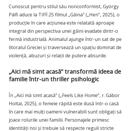
Cunoscut pentru stilul său nonconformist, György
Pálfi aduce la TIFF.25 filmul „Găina” („Hen”, 2025), o
producție în care acțiunea este relatată aproape
integral din perspectiva unei găini evadate dintr-o
fermă industrială. Animalul ajunge într-un sat de pe
litoralul Greciei și traversează un spațiu dominat de
violență, abuzuri și relații de putere absurde.
„Aici mă simt acasă” transformă ideea de
familie într-un thriller psihologic
În „Aici mă simt acasă” („Feels Like Home”, r. Gábor
Holtai, 2025), o femeie răpită este dusă într-o casă
în care mai mulți oameni vulnerabili sunt obligați să
joace rolurile unei familii. Personajele primesc
identități noi și trebuie să respecte reguli stricte