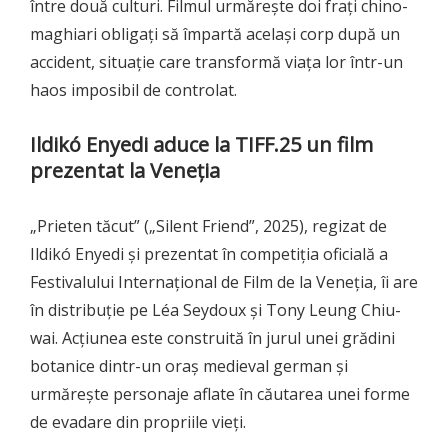
între două culturi. Filmul urmărește doi frați chino-
maghiari obligați să împartă același corp după un
accident, situație care transformă viața lor într-un
haos imposibil de controlat.
Ildikó Enyedi aduce la TIFF.25 un film
prezentat la Veneția
„Prieten tăcut” („Silent Friend”, 2025), regizat de
Ildikó Enyedi și prezentat în competiția oficială a
Festivalului Internațional de Film de la Veneția, îi are
în distribuție pe Léa Seydoux și Tony Leung Chiu-
wai. Acțiunea este construită în jurul unei grădini
botanice dintr-un oraș medieval german și
urmărește personaje aflate în căutarea unei forme
de evadare din propriile vieți.