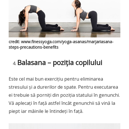
credit: www.finessyoga.com/yoga-asanas/marjariasana-
steps-precautions-benefits
Balasana – poziția copilului
Este cel mai bun exercițiu pentru eliminarea
stresului și a durerilor de spate. Pentru executarea
ei trebuie să porniți din poziția statului în genunchi.
Vă aplecați în față astfel încât genunchii să vină la
piept iar mâinile le întindeți în față.