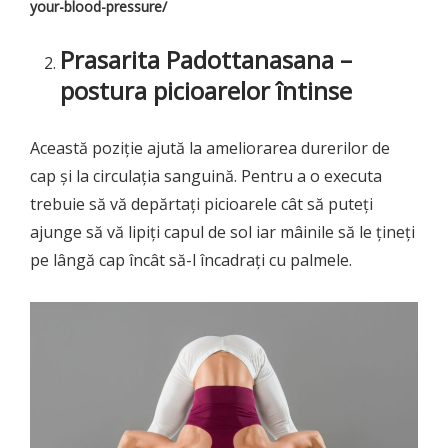
your-blood-pressure/
Prasarita Padottanasana –
postura picioarelor întinse
Această poziție ajută la ameliorarea durerilor de
cap și la circulația sanguină. Pentru a o executa
trebuie să vă depărtați picioarele cât să puteți
ajunge să vă lipiți capul de sol iar mâinile să le țineți
pe lângă cap încât să-l încadrați cu palmele.