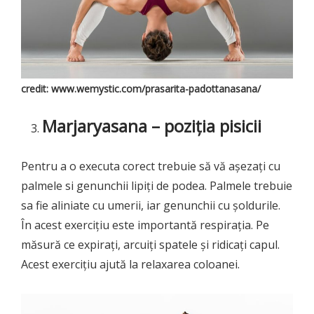
credit: www.wemystic.com/prasarita-padottanasana/
Marjaryasana – poziția pisicii
Pentru a o executa corect trebuie să vă așezați cu
palmele si genunchii lipiți de podea. Palmele trebuie
sa fie aliniate cu umerii, iar genunchii cu șoldurile.
În acest exercițiu este importantă respirația. Pe
măsură ce expirați, arcuiți spatele și ridicați capul.
Acest exercițiu ajută la relaxarea coloanei.