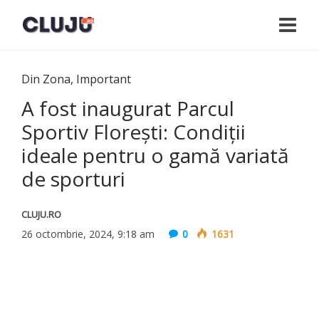
Din Zona
,
Important
A fost inaugurat Parcul
Sportiv Floreşti: Condiții
ideale pentru o gamă variată
de sporturi
CLUJU.RO
26 octombrie, 2024, 9:18 am
0
1631