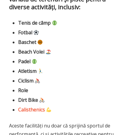
diverse activități, inclusiv:
Tenis de câmp
Fotbal
Baschet
Beach Volei
Padel
Atletism
Ciclism
Role
Dirt Bike
Calisthenics
Aceste facilități nu doar că sprijină sportul de
performanță, ci și activitățile recreative pentru