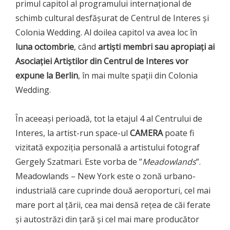
primul capitol al programului internațional de
schimb cultural desfășurat de Centrul de Interes și
Colonia Wedding. Al doilea capitol va avea loc în
luna octombrie
, când
artiști membri sau apropiați ai
Asociației Artiștilor din Centrul de Interes vor
expune la Berlin
, în mai multe spații din Colonia
Wedding.
În aceeași perioadă, tot la etajul 4 al Centrului de
Interes, la artist-run space-ul
CAMERA
poate fi
vizitată expoziția personală a artistului fotograf
Gergely Szatmari. Este vorba de ”
Meadowlands
”.
Meadowlands – New York este o zonă urbano-
industrială care cuprinde două aeroporturi, cel mai
mare port al țării, cea mai densă rețea de căi ferate
și autostrăzi din țară și cel mai mare producător