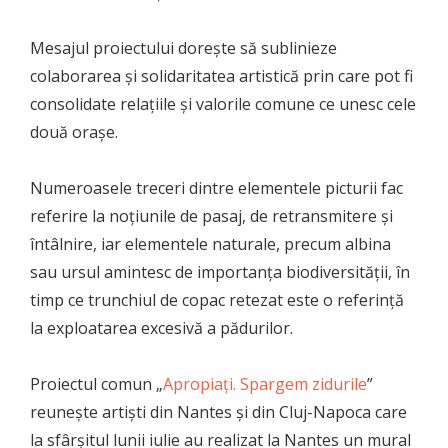
Mesajul proiectului dorește să sublinieze
colaborarea și solidaritatea artistică prin care pot fi
consolidate relațiile și valorile comune ce unesc cele
două orașe.
Numeroasele treceri dintre elementele picturii fac
referire la noțiunile de pasaj, de retransmitere și
întâlnire, iar elementele naturale, precum albina
sau ursul amintesc de importanța biodiversității, în
timp ce trunchiul de copac retezat este o referință
la exploatarea excesivă a pădurilor.
Proiectul comun „
Apropiați. Spargem zidurile
”
reunește artiști din Nantes și din Cluj-Napoca care
la sfârșitul lunii iulie au realizat la Nantes un mural