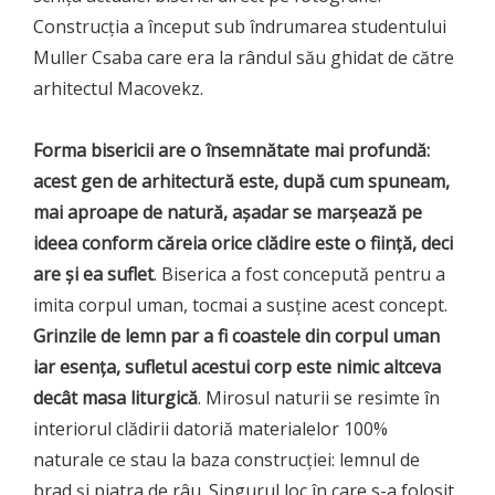
Construcția a început sub îndrumarea studentului
Muller Csaba care era la rândul său ghidat de către
arhitectul Macovekz.
Forma bisericii are o însemnătate mai profundă:
acest gen de arhitectură este, după cum spuneam,
mai aproape de natură, așadar se marșează pe
ideea conform căreia orice clădire este o ființă, deci
are și ea suflet
. Biserica a fost concepută pentru a
imita corpul uman, tocmai a susține acest concept.
Grinzile de lemn par a fi coastele din corpul uman
iar esența, sufletul acestui corp este nimic altceva
decât masa liturgică
. Mirosul naturii se resimte în
interiorul clădirii datoriă materialelor 100%
naturale ce stau la baza construcției: lemnul de
brad și piatra de râu. Singurul loc în care s-a folosit