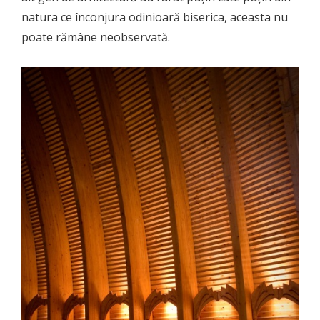
natura ce înconjura odinioară biserica, aceasta nu
poate rămâne neobservată.