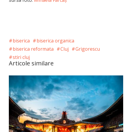
sursa foto:
Mihaela Farcaş
biserica
biserica organica
biserica reformata
Cluj
Grigorescu
stiri cluj
Articole similare