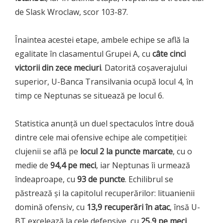
de Slask Wroclaw, scor 103-87.
Înaintea acestei etape, ambele echipe se află la
egalitate în clasamentul Grupei A, cu
câte cinci
victorii din zece meciuri
. Datorită coșaverajului
superior, U-Banca Transilvania ocupă locul 4, în
timp ce Neptunas se situează pe locul 6.
Statistica anunță un duel spectaculos între două
dintre cele mai ofensive echipe ale competiției:
clujenii se află pe
locul 2 la puncte marcate
, cu o
medie de
94,4 pe meci
, iar Neptunas îi urmează
îndeaproape, cu
93 de puncte
. Echilibrul se
păstrează și la capitolul recuperărilor: lituanienii
domină ofensiv, cu
13,9 recuperări în atac
, însă U-
BT excelează la cele defensive, cu
25,9 pe meci
.