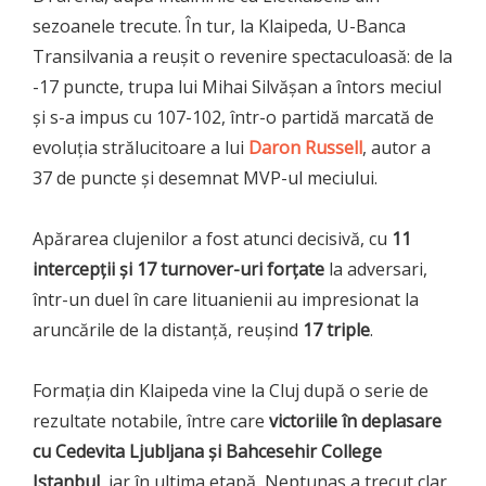
sezoanele trecute. În tur, la Klaipeda, U-Banca
Transilvania a reușit o revenire spectaculoasă: de la
-17 puncte, trupa lui Mihai Silvășan a întors meciul
și s-a impus cu 107-102, într-o partidă marcată de
evoluția strălucitoare a lui
Daron Russell
, autor a
37 de puncte și desemnat MVP-ul meciului.
Apărarea clujenilor a fost atunci decisivă, cu
11
intercepții și 17 turnover-uri forțate
la adversari,
într-un duel în care lituanienii au impresionat la
aruncările de la distanță, reușind
17 triple
.
Formația din Klaipeda vine la Cluj după o serie de
rezultate notabile, între care
victoriile în deplasare
cu Cedevita Ljubljana și Bahcesehir College
Istanbul
, iar în ultima etapă, Neptunas a trecut clar