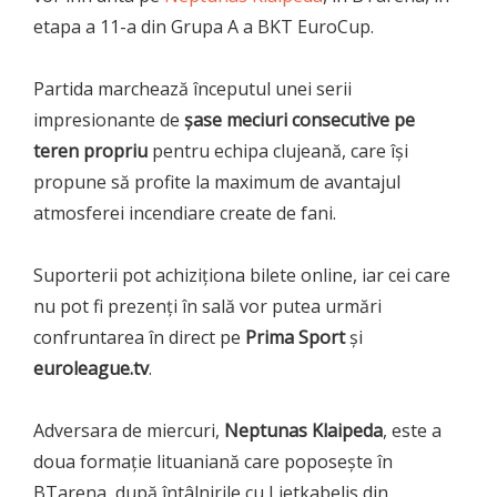
etapa a 11-a din Grupa A a BKT EuroCup.
Partida marchează începutul unei serii
impresionante de
șase meciuri consecutive pe
teren propriu
pentru echipa clujeană, care își
propune să profite la maximum de avantajul
atmosferei incendiare create de fani.
Suporterii pot achiziționa bilete online, iar cei care
nu pot fi prezenți în sală vor putea urmări
confruntarea în direct pe
Prima Sport
și
euroleague.tv
.
Adversara de miercuri,
Neptunas Klaipeda
, este a
doua formație lituaniană care poposește în
BTarena, după întâlnirile cu Lietkabelis din