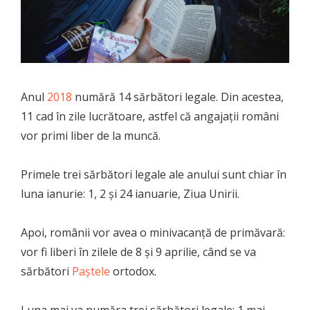
Anul
2018
numără 14 sărbători legale. Din acestea,
11 cad în zile lucrătoare, astfel că angajaţii români
vor primi liber de la muncă.
Primele trei sărbători legale ale anului sunt chiar în
luna ianurie: 1, 2 şi 24 ianuarie, Ziua Unirii.
Apoi, românii vor avea o minivacanţă de primăvară:
vor fi liberi în zilele de 8 şi 9 aprilie, când se va
sărbători
Paştele
ortodox.
Luna mai va număra trei sărbători legale: 1 mai,