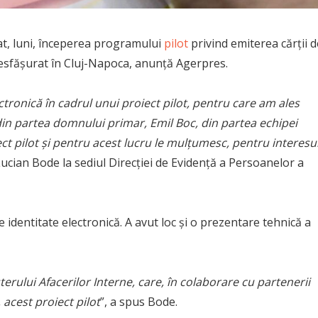
at, luni, începerea programului
pilot
privind emiterea cărţii d
 desfăşurat în Cluj-Napoca, anunță Agerpres.
ectronică în cadrul unui proiect pilot, pentru care am ales
din partea domnului primar, Emil Boc, din partea echipei
t pilot şi pentru acest lucru le mulţumesc, pentru interesu
 Lucian Bode la sediul Direcţiei de Evidenţă a Persoanelor a
de identitate electronică. A avut loc şi o prezentare tehnică a
rului Afacerilor Interne, care, în colaborare cu partenerii
, acest proiect pilot
”, a spus Bode.