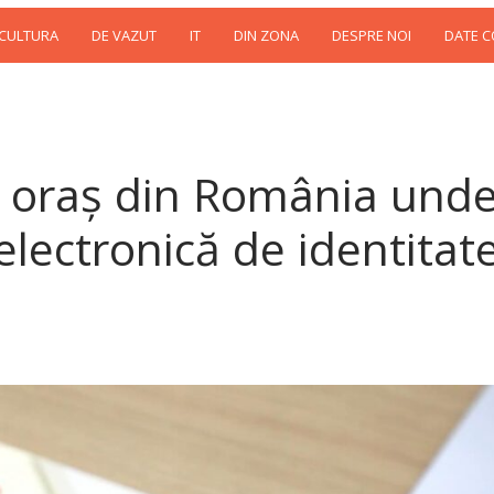
 CULTURA
DE VAZUT
IT
DIN ZONA
DESPRE NOI
DATE 
l oraş din România und
electronică de identitat