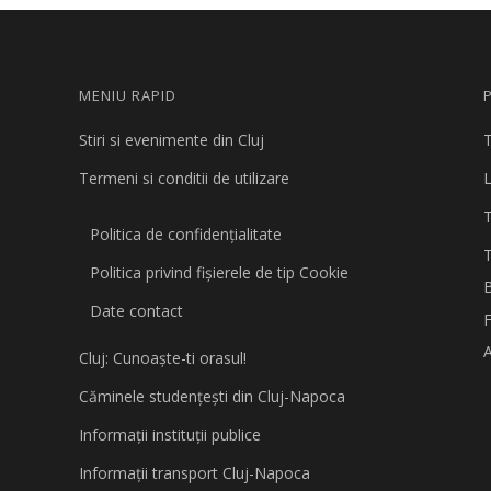
MENIU RAPID
Stiri si evenimente din Cluj
T
Termeni si conditii de utilizare
L
Politica de confidențialitate
Politica privind fişierele de tip Cookie
B
Date contact
A
Cluj: Cunoaşte-ti orasul!
Căminele studenţeşti din Cluj-Napoca
Informaţii instituţii publice
Informaţii transport Cluj-Napoca