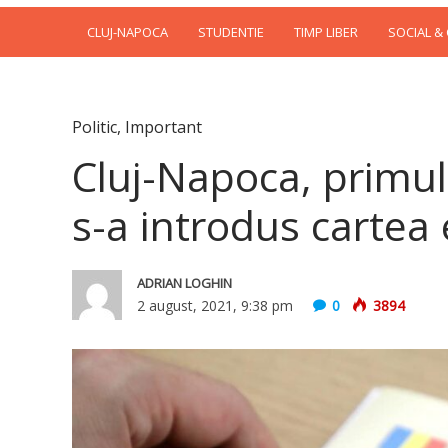
CLUJ-NAPOCA
STUDENTIE
TIMP LIBER
SOCIAL &
Politic
,
Important
Cluj-Napoca, primu
s-a introdus cartea 
ADRIAN LOGHIN
2 august, 2021, 9:38 pm
0
3894