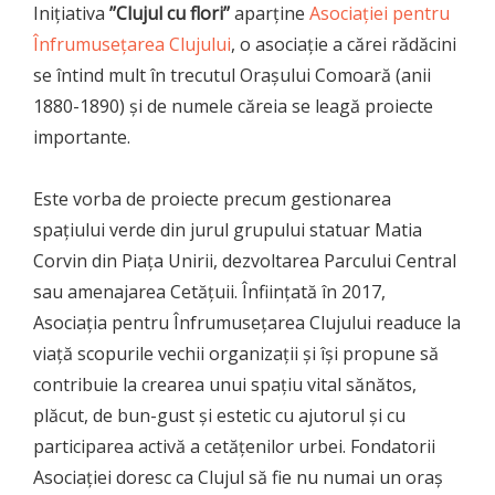
Inițiativa
’’Clujul cu flori’’
aparține
Asociației pentru
Înfrumusețarea Clujului
, o asociație a cărei rădăcini
se întind mult în trecutul Orașului Comoară (anii
1880-1890) și de numele căreia se leagă proiecte
importante.
Este vorba de proiecte precum gestionarea
spațiului verde din jurul grupului statuar Matia
Corvin din Piața Unirii, dezvoltarea Parcului Central
sau amenajarea Cetățuii. Înființată în 2017,
Asociația pentru Înfrumusețarea Clujului readuce la
viață scopurile vechii organizații și își propune să
contribuie la crearea unui spațiu vital sănătos,
plăcut, de bun-gust și estetic cu ajutorul și cu
participarea activă a cetățenilor urbei. Fondatorii
Asociației doresc ca Clujul să fie nu numai un oraș