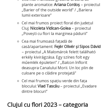
plante aromatice:
Ariana Cordoș
– proiectul
„Barier of the outside world” / „Bariera
lumii exterioare”
Cel mai frumos proiect floral din județul
Cluj:
Nicoleta Vidican-Golea
– proiectul
„Povești cu flori la marginea pădurii”
Cea mai frumoasă fațadă de
casă/apartament:
Fejér Olivér și Sipos Dávid
– proiectul „A Malomárok felett található
erkély kivirágzása. Egy színes folt egy
műemlék épületen” / „Balcon înflorit
deasupra Canalului Morii. Un loc plin de
culoare pe o clădire protejată”
Cel mai frumos spațiu verde din fața
blocului:
Vlad Tascău
– proiectul „Evadare
dintre blocuri”
Clujul cu flori 2023 – categoria