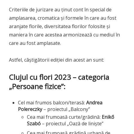
Criteriile de jurizare au ținut cont în special de
amplasarea, cromatica şi formele în care au fost
aranjate florile, diversitatea florilor folosite și
maniera în care acestea armonizează cu mediul în
care au fost amplasate.
Astfel, câștigătorii ediției din acest an sunt:
Clujul cu flori 2023 – categoria
„Persoane fizice”:
Cel mai frumos balcon/terasă:
Andrea
Polereczky
– proiectul „Balcony”
Cea mai frumoasă curte/grădină:
Enikő
Szabó
– proiectul „Oază de liniște”
Cea mai frumoasă grădină urbană de