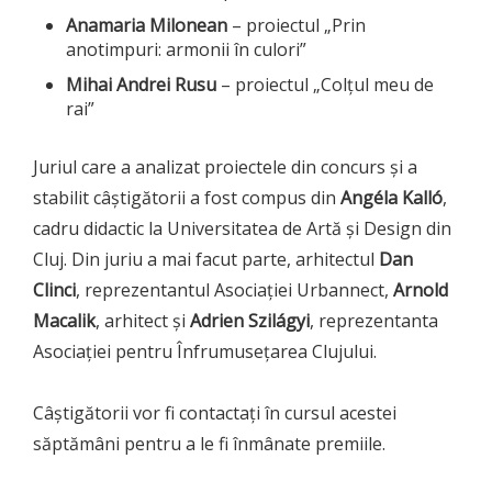
Anamaria Milonean
– proiectul „Prin
anotimpuri: armonii în culori”
Mihai Andrei Rusu
– proiectul „Colțul meu de
rai”
Juriul care a analizat proiectele din concurs și a
stabilit câștigătorii a fost compus din
Angéla Kalló
,
cadru didactic la Universitatea de Artă și Design din
Cluj. Din juriu a mai facut parte, arhitectul
Dan
Clinci
, reprezentantul Asociației Urbannect,
Arnold
Macalik
, arhitect și
Adrien Szilágyi
, reprezentanta
Asociației pentru Înfrumusețarea Clujului.
Câștigătorii vor fi contactați în cursul acestei
săptămâni pentru a le fi înmânate premiile.