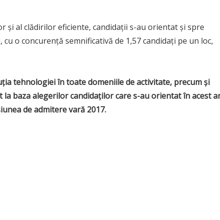
şi al clădirilor eficiente, candidaţii s-au orientat şi spre
ţii, cu o concurenţă semnificativă de 1,57 candidaţi pe un loc,
uţia tehnologiei în toate domeniile de activitate, precum şi
t la baza alegerilor candidaţilor care s-au orientat în acest a
siunea de admitere vară 2017.