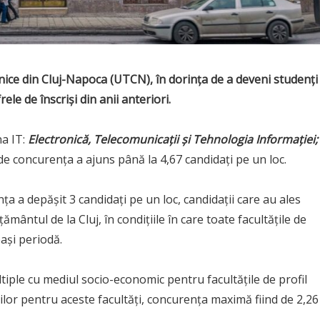
nice din Cluj-Napoca (UTCN), în dorinţa de a deveni studenţi 
ele de înscrişi din anii anteriori.
na IT:
Electronică, Telecomunicaţii şi Tehnologia Informaţiei;
de concurenţa a ajuns până la 4,67 candidaţi pe un loc.
a a depăşit 3 candidaţi pe un loc, candidaţii care au ales
mântul de la Cluj, în condiţiile în care toate facultăţile de
aşi periodă.
ltiple cu mediul socio-economic pentru facultăţile de profil
ilor pentru aceste facultăţi, concurenţa maximă fiind de 2,26