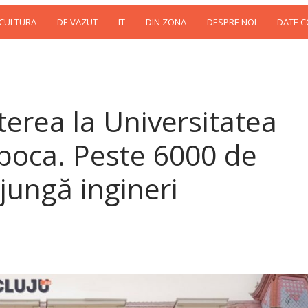
 CULTURA
DE VAZUT
IT
DIN ZONA
DESPRE NOI
DATE 
erea la Universitatea
poca. Peste 6000 de
ajungă ingineri