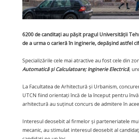
6200 de canditaţi au păşit pragul Universităţii Teh
de a urma o carieră în inginerie, depăşind astfel cifr
Specializările cele mai atractive au fost cele din zo
Automatică şi Calculatoare; Inginerie Electrică
, un
La Facultatea de Arhitectură şi Urbanism, concurenţ
UTCN fiind orientaţi încă de la început pentru învăţă
arhitectură au suţinut concurs de admitere în acee
Interesul deosebit al firmelor şi parteneriatele mu
mecanic, au stimulat interesul deosebit al candidaţ
candidaţi pe un loc.