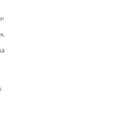
și
e,
 să
i