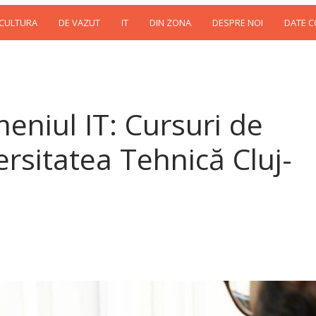
 CULTURA
DE VAZUT
IT
DIN ZONA
DESPRE NOI
DATE 
eniul IT: Cursuri de
rsitatea Tehnică Cluj-