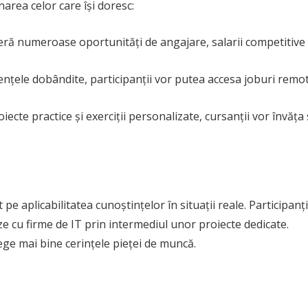
rea celor care își doresc:
eră numeroase oportunități de angajare, salarii competitive 
țele dobândite, participanții vor putea accesa joburi remot
iecte practice și exerciții personalizate, cursanții vor învăța
e aplicabilitatea cunoștințelor în situații reale. Participanți
ze cu firme de IT prin intermediul unor proiecte dedicate.
lege mai bine cerințele pieței de muncă.