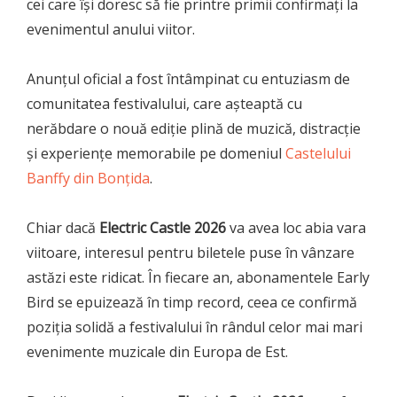
cei care își doresc să fie printre primii confirmați la
evenimentul anului viitor.
Anunțul oficial a fost întâmpinat cu entuziasm de
comunitatea festivalului, care așteaptă cu
nerăbdare o nouă ediție plină de muzică, distracție
și experiențe memorabile pe domeniul
Castelului
Banffy din Bonțida
.
Chiar dacă
Electric Castle 2026
va avea loc abia vara
viitoare, interesul pentru biletele puse în vânzare
astăzi este ridicat. În fiecare an, abonamentele Early
Bird se epuizează în timp record, ceea ce confirmă
poziția solidă a festivalului în rândul celor mai mari
evenimente muzicale din Europa de Est.