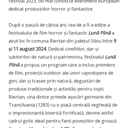
Festival 2023, cel mai cunoscut eveniment european
dedicat producțiilor horror și fantastice.
După o pauză de câțiva ani, cea de a 9-a ediție a
festivalului de film horror și fantastic
Lună Plină
a
avut loc în comuna Biertan din județul Sibiu între
9
și 11 august 2024
. Dedicat cinefililor, dar și
iubitorilor de natură și patrimoniu, festivalul
Lună
Plină
a propus un program care a inclus premiere
de film, proiecții outdoor ale unor capodopere de
gen, dar și trasee prin natură, degustări de
produse tradiționale și activități pentru copii.
Biertan, una dintre primele așezări germane din
Transilvania (1283) cu o piață centrală vegheată de
o impresionantă biserică fortificată, devine astfel
cadrul gotic ideal pentru fanii poveștilor de groază.