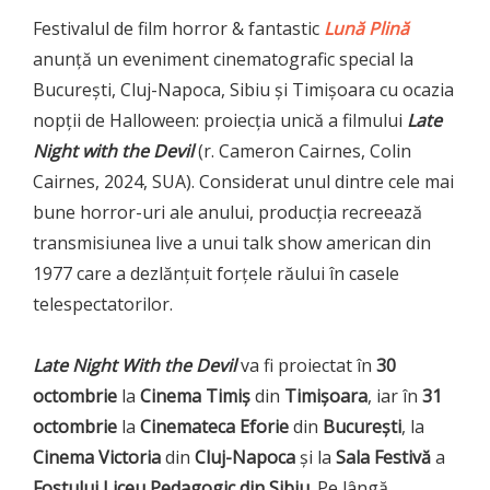
Festivalul de film horror & fantastic
Lună Plină
anunță un eveniment cinematografic special la
București, Cluj-Napoca, Sibiu și Timișoara cu ocazia
nopții de Halloween: proiecția unică a filmului
Late
Night with the Devil
(r. Cameron Cairnes, Colin
Cairnes, 2024, SUA). Considerat unul dintre cele mai
bune horror-uri ale anului, producția recreează
transmisiunea live a unui talk show american din
1977 care a dezlănțuit forțele răului în casele
telespectatorilor.
Late Night With the Devil
va fi proiectat în
30
octombrie
la
Cinema Timiș
din
Timișoara
, iar în
31
octombrie
la
Cinemateca Eforie
din
București
, la
Cinema Victoria
din
Cluj-Napoca
și la
Sala Festivă
a
Fostului Liceu Pedagogic din Sibiu
. Pe lângă