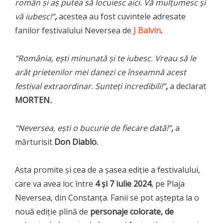
român și aș putea să
locuiesc aici. Vă mulțumesc și
vă iubesc!”
,
acestea au fost cuvintele adresate
fanilor festivalului Neversea de
J Balvin
.
“România, ești minunată și te iubesc. Vreau să le
arăt prietenilor mei danezi ce înseamnă acest
festival extraordinar. Sunteți incredibili!”
,
a declarat
MORTEN
.
“Neversea, ești o bucurie de fiecare dată!”
,
a
mărturisit
Don Diablo.
Asta promite și cea de a șasea ediție a festivalului,
care va avea loc între
4 și 7 iulie 2024
, pe Plaja
Neversea, din Constanța. Fanii se pot aștepta la o
nouă ediție plină de
personaje colorate, de