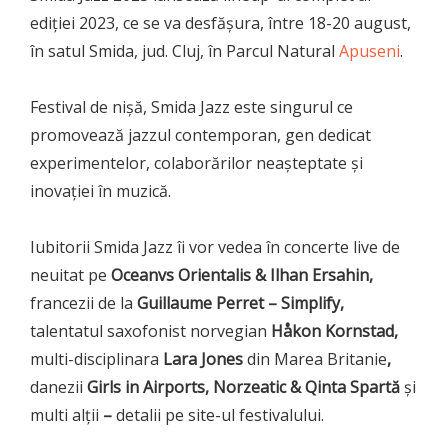
ediției 2023, ce se va desfășura, între 18-20 august,
în satul Smida, jud. Cluj, în Parcul Natural
Apuseni
.
Festival de nișă, Smida Jazz este singurul ce
promovează jazzul contemporan, gen dedicat
experimentelor, colaborărilor neașteptate și
inovației în muzică.
Iubitorii Smida Jazz îi vor vedea în concerte live de
neuitat pe
Oceanvs Orientalis & Ilhan Ersahin,
francezii de la
Guillaume Perret – Simplify,
talentatul saxofonist norvegian
Håkon Kornstad,
multi-disciplinara
Lara Jones
din Marea Britanie
,
danezii
Girls in Airports, Norzeatic & Qinta Spartă
și
multi alții
–
detalii pe site-ul festivalului.