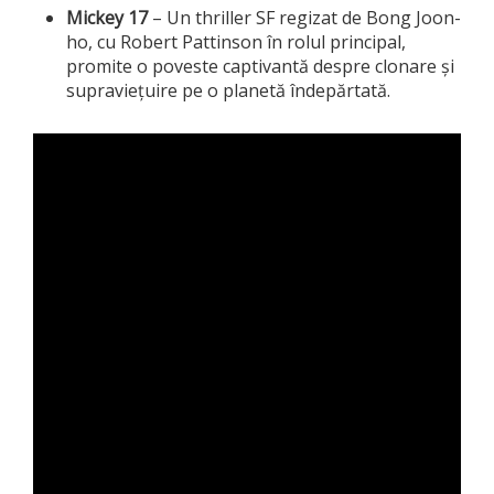
Mickey 17
– Un thriller SF regizat de Bong Joon-
ho, cu Robert Pattinson în rolul principal,
promite o poveste captivantă despre clonare și
supraviețuire pe o planetă îndepărtată.