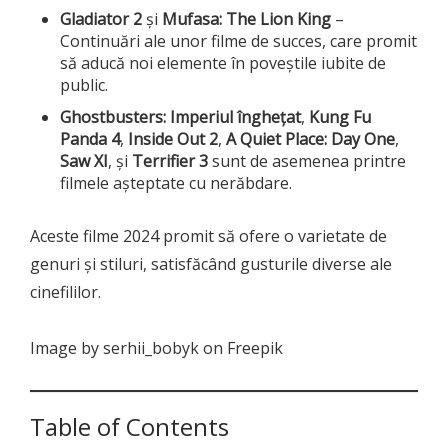
Gladiator 2
și
Mufasa: The Lion King
–
Continuări ale unor filme de succes, care promit
să aducă noi elemente în poveștile iubite de
public.
Ghostbusters: Imperiul înghețat
,
Kung Fu
Panda 4
,
Inside Out 2
,
A Quiet Place: Day One
,
Saw XI
, și
Terrifier 3
sunt de asemenea printre
filmele așteptate cu nerăbdare.
Aceste filme 2024 promit să ofere o varietate de
genuri și stiluri, satisfăcând gusturile diverse ale
cinefililor.
Image by serhii_bobyk on Freepik
Table of Contents