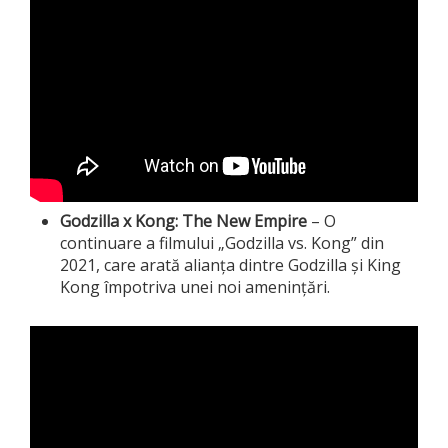
Godzilla x Kong: The New Empire
– O
continuare a filmului „Godzilla vs. Kong” din
2021, care arată alianța dintre Godzilla și King
Kong împotriva unei noi amenințări.