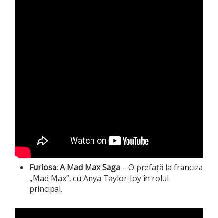
Furiosa: A Mad Max Saga
– O prefață la franciza
„Mad Max”, cu Anya Taylor-Joy în rolul
principal.