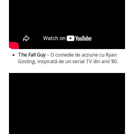
The Fall Guy
– O comedie de acțiune cu Ryan
Gosling, inspirată de un serial TV din anii ’80.