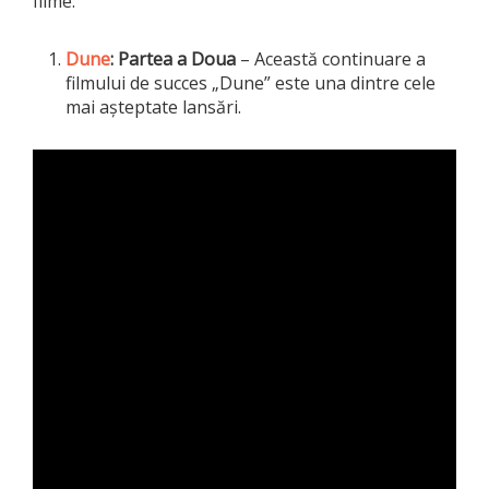
filme:
Dune
: Partea a Doua
– Această continuare a
filmului de succes „Dune” este una dintre cele
mai așteptate lansări.