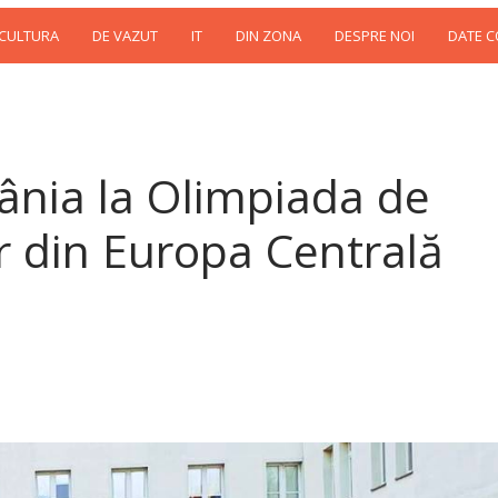
 CULTURA
DE VAZUT
IT
DIN ZONA
DESPRE NOI
DATE 
ânia la Olimpiada de
or din Europa Centrală