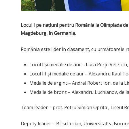
Locul I pe națiuni pentru România la Olimpiada de
Magdeburg, în Germania.
Romănia este lider în clasament, cu următoarele re
Locul I și medalie de aur – Luca Perju Verzott
Locul III și medalie de aur – Alexandru Raul To
Medalie de argint – Andrei Robert Ion, de la Li
Medalie de bronz – Alexandru Luchianov, de la
Team leader – prof. Petru Simion Oprița , Liceul 
Deputy leader – Bicsi Lucian, Universitatea Bucure