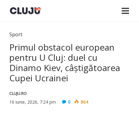
Sport
Primul obstacol european
pentru U Cluj: duel cu
Dinamo Kiev, câștigătoarea
Cupei Ucrainei
CLUJU.RO
16 iunie, 2026, 7:24 pm
0
864