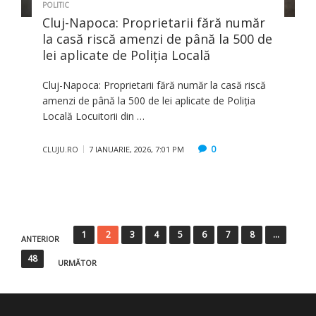
POLITIC
Cluj-Napoca: Proprietarii fără număr
la casă riscă amenzi de până la 500 de
lei aplicate de Poliția Locală
Cluj-Napoca: Proprietarii fără număr la casă riscă
amenzi de până la 500 de lei aplicate de Poliția
Locală Locuitorii din …
0
CLUJU.RO
7 IANUARIE, 2026, 7:01 PM
Paginație
1
2
3
4
5
6
7
8
…
ANTERIOR
articole
48
URMĂTOR