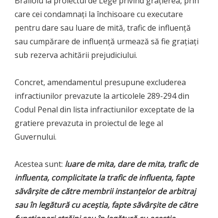
Brăiloiu la proiectul de Lege privind graţierea, prin
care cei condamnaţi la închisoare cu executare
pentru dare sau luare de mită, trafic de influenţă
sau cumpărare de influenţă urmează să fie graţiaţi
sub rezerva achitării prejudiciului.
Concret, amendamentul presupune excluderea
infractiunilor prevazute la articolele 289-294 din
Codul Penal din lista infractiunilor exceptate de la
gratiere prevazuta in proiectul de lege al
Guvernului.
Acestea sunt:
luare de mita, dare de mita, trafic de
influenta, complicitate la trafic de influenta, fapte
săvârşite de către membrii instanţelor de arbitraj
sau în legătură cu aceştia, fapte săvârşite de către