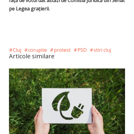
faţă de votul dat astăzi de Comisia juridică din Senat
pe Legea graţierii.
Cluj
coruptie
protest
PSD
stiri cluj
Articole similare