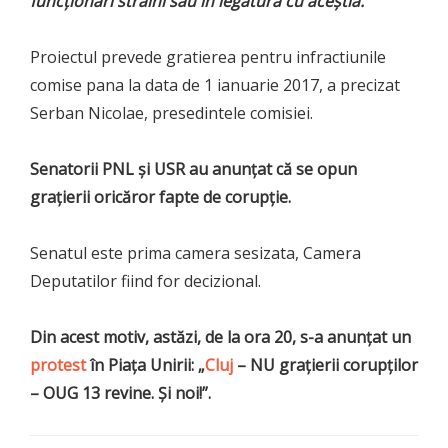
funcţionari străini sau în legătură cu aceştia.
Proiectul prevede gratierea pentru infractiunile
comise pana la data de 1 ianuarie 2017, a precizat
Serban Nicolae, presedintele comisiei.
Senatorii PNL şi USR au anunţat că se opun
graţierii oricăror fapte de corupţie.
Senatul este prima camera sesizata, Camera
Deputatilor fiind for decizional.
Din acest motiv, astăzi, de la ora 20, s-a anunţat un
protest
în Piaţa Unirii: „
Cluj
– NU graţierii corupţilor
– OUG 13 revine. Şi noi!”.