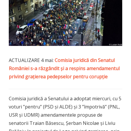
ACTUALIZARE 4 mai:
Comisia juridică din Senatul
României s-a răzgândit şi a respins amendamentul
privind graţierea pedepselor pentru corupţie
Comisia juridică a Senatului a adoptat miercuri, cu 5
voturi ”pentru” (PSD şi ALDE) şi 3 ”împotrivă” (PNL,
USR şi UDMR) amendamentele propuse de
senatorii Traian Băsescu, Şerban Nicolae şi Liviu