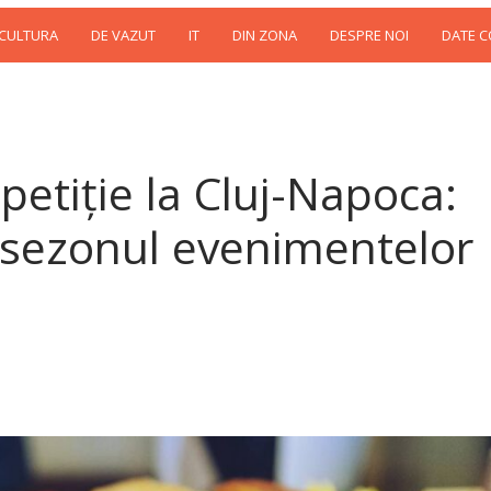
 CULTURA
DE VAZUT
IT
DIN ZONA
DESPRE NOI
DATE 
petiție la Cluj-Napoca:
 sezonul evenimentelor