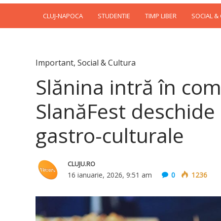
CLUJ-NAPOCA
STUDENTIE
TIMP LIBER
SOCIAL &
Important
,
Social & Cultura
Slănina intră în com
SlanăFest deschide
gastro-culturale
CLUJU.RO
16 ianuarie, 2026, 9:51 am
0
1236