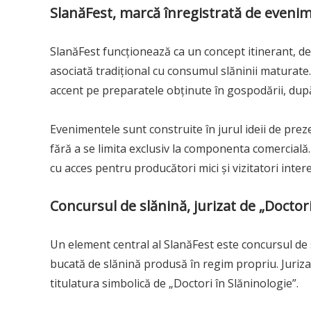
SlanăFest, marcă înregistrată de evenim
SlanăFest funcționează ca un concept itinerant, des
asociată tradițional cu consumul slăninii maturate.
accent pe preparatele obținute în gospodării, dup
Evenimentele sunt construite în jurul ideii de preze
fără a se limita exclusiv la componenta comercială
cu acces pentru producători mici și vizitatori inte
Concursul de slănină, jurizat de „Doctori
Un element central al SlanăFest este concursul de 
bucată de slănină produsă în regim propriu. Juriza
titulatura simbolică de „Doctori în Slăninologie”.