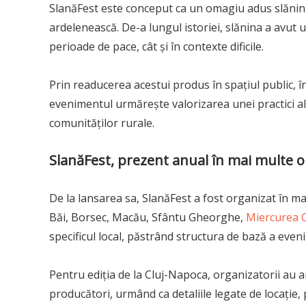
SlanăFest este conceput ca un omagiu adus slăninii
ardelenească. De-a lungul istoriei, slănina a avut 
perioade de pace, cât și în contexte dificile.
Prin readucerea acestui produs în spațiul public, î
evenimentul urmărește valorizarea unei practici ali
comunităților rurale.
SlanăFest, prezent anual în mai multe or
De la lansarea sa, SlanăFest a fost organizat în m
Băi, Borsec, Macău, Sfântu Gheorghe,
Miercurea C
specificul local, păstrând structura de bază a even
Pentru ediția de la Cluj-Napoca, organizatorii au 
producători, urmând ca detaliile legate de locație, 