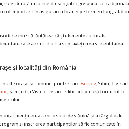
, considerată un aliment esențial în gospodăria tradițional
un rol important în asigurarea hranei pe termen lung, atât în
nsoțit de muzică lăutărească și elemente culturale,
mentare care a contribuit la supraviețuirea și identitatea
așe și localități din România
ai multe orașe și comune, printre care
Brașov
, Sibiu, Tușnad
iuc
, Șamșud și Viștea. Fiecare ediție adaptează formatul la
imentului.
anunțat menținerea concursului de slănină și a târgului de
program și înscrierea participanților să fie comunicate în