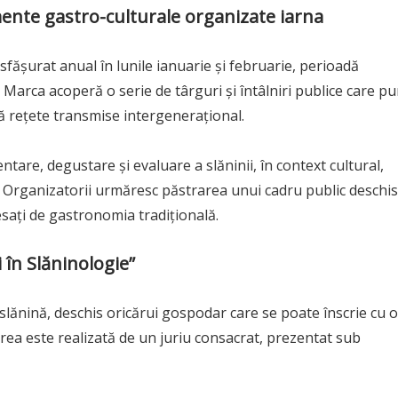
ente gastro-culturale organizate iarna
fășurat anual în lunile ianuarie și februarie, perioadă
 Marca acoperă o serie de târguri și întâlniri publice care p
ă rețete transmise intergenerațional.
ntare, degustare și evaluare a slăninii, în context cultural,
. Organizatorii urmăresc păstrarea unui cadru public deschis
resați de gastronomia tradițională.
 în Slăninologie”
slănină, deschis oricărui gospodar care se poate înscrie cu o
rea este realizată de un juriu consacrat, prezentat sub