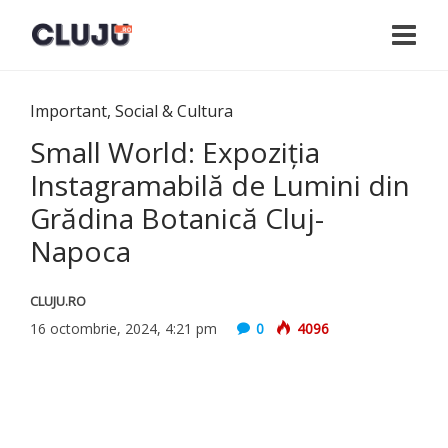
Important
,
Social & Cultura
Small World: Expoziția
Instagramabilă de Lumini din
Grădina Botanică Cluj-
Napoca
CLUJU.RO
16 octombrie, 2024, 4:21 pm
0
4096